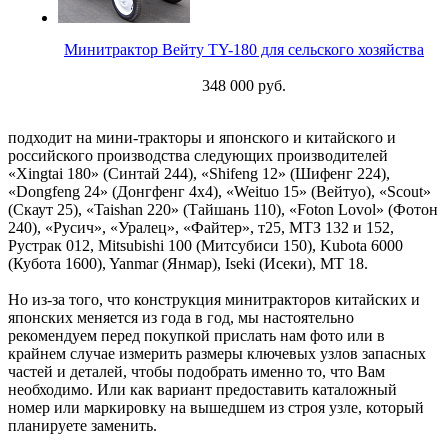
Минитрактор Вейту TY-180 для сельского хозяйства
348 000 руб.
подходит на мини-тракторы и японского и китайского и
российского производства следующих производителей
«Xingtai 180» (Синтай 244), «Shifeng 12» (Шифенг 224),
«Dongfeng 24» (Донгфенг 4х4), «Weituo 15» (Вейтуо), «Scout»
(Скаут 25), «Taishan 220» (Тайшань 110), «Foton Lovol» (Фотон
240), «Русич», «Уралец», «Файтер», т25, МТЗ 132 и 152,
Рустрак 012, Mitsubishi 100 (Митсубиси 150), Kubota 6000
(Кубота 1600), Yanmar (Янмар), Iseki (Исеки), МТ 18.
Но из-за того, что конструкция минитракторов китайских и
японских меняется из года в год, мы настоятельно
рекомендуем перед покупкой прислать нам фото или в
крайнем случае измерить размеры ключевых узлов запасных
частей и деталей, чтобы подобрать именно то, что Вам
необходимо. Или как вариант предоставить каталожный
номер или маркировку на вышедшем из строя узле, который
планируете заменить.