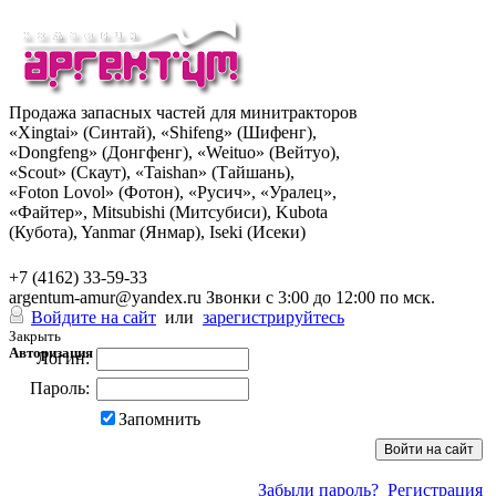
Продажа запасных частей для минитракторов
«Xingtai» (Синтай), «Shifeng» (Шифенг),
«Dongfeng» (Донгфенг), «Weituo» (Вейтуо),
«Scout» (Скаут), «Taishan» (Тайшань),
«Foton Lovol» (Фотон), «Русич», «Уралец»,
«Файтер», Mitsubishi (Митсубиси), Kubota
(Кубота), Yanmar (Янмар), Iseki (Исеки)
+7 (962) 285-49-43
+7 (4162) 33-59-33
argentum-amur@yandex.ru
Звонки с 3:00 до 12:00 по мск.
Войдите на сайт
или
зарегистрируйтесь
Закрыть
Авторизация
Логин:
Пароль:
Запомнить
Забыли пароль?
Регистрация