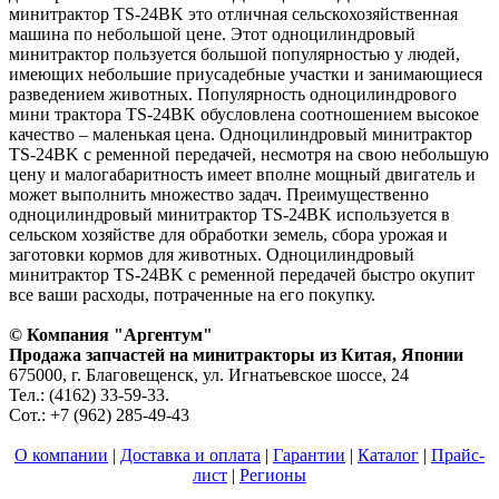
минитрактор TS-24BK это отличная сельскохозяйственная
машина по небольшой цене. Этот одноцилиндровый
минитрактор пользуется большой популярностью у людей,
имеющих небольшие приусадебные участки и занимающиеся
разведением животных. Популярность одноцилиндрового
мини трактора TS-24BK обусловлена соотношением высокое
качество – маленькая цена. Одноцилиндровый минитрактор
TS-24BK с ременной передачей, несмотря на свою небольшую
цену и малогабаритность имеет вполне мощный двигатель и
может выполнить множество задач. Преимущественно
одноцилиндровый минитрактор TS-24BK используется в
сельском хозяйстве для обработки земель, сбора урожая и
заготовки кормов для животных. Одноцилиндровый
минитрактор TS-24BK с ременной передачей быстро окупит
все ваши расходы, потраченные на его покупку.
© Компания "Аргентум"
Продажа запчастей на минитракторы из Китая, Японии
675000, г. Благовещенск, ул. Игнатьевское шоссе, 24
Тел.: (4162) 33-59-33.
Сот.: +7 (962) 285-49-43
О компании
|
Доставка и оплата
|
Гарантии
|
Каталог
|
Прайс-
лист
|
Регионы