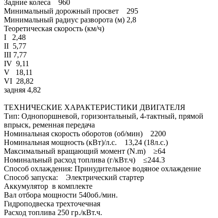
Задние колеса 960
Минимальный дорожный просвет 295
Минимальный радиус разворота (м) 2,8
Теоретическая скорость (км/ч)
I 2,48
II 5,77
III 7,77
IV 9,11
V 18,11
VI 28,82
задняя 4,82
ТЕХНИЧЕСКИЕ ХАРАКТЕРИСТИКИ ДВИГАТЕЛЯ
Тип: Однопоршневой, горизонтальный, 4-тактный, прямой
впрыск, ременная передача
Номинальная скорость оборотов (об/мин) 2200
Номинальная мощность (кВт)/л.с. 13,24 (18л.с.)
Максимальный вращающий момент (N.m) ≥64
Номинальный расход топлива (г/кВт.ч) ≤244.3
Способ охлаждения: Принудительное водяное охлаждение
Способ запуска: Электрический стартер
Аккумулятор в комплекте
Вал отбора мощности 540об./мин.
Гидроподвеска трехточечная
Расход топлива 250 гр./кВт.ч.