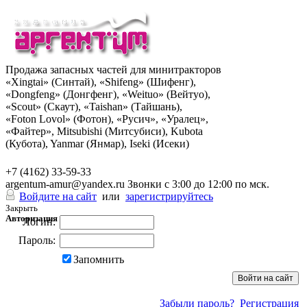
Продажа запасных частей для минитракторов
«Xingtai» (Синтай), «Shifeng» (Шифенг),
«Dongfeng» (Донгфенг), «Weituo» (Вейтуо),
«Scout» (Скаут), «Taishan» (Тайшань),
«Foton Lovol» (Фотон), «Русич», «Уралец»,
«Файтер», Mitsubishi (Митсубиси), Kubota
(Кубота), Yanmar (Янмар), Iseki (Исеки)
+7 (962) 285-49-43
+7 (4162) 33-59-33
argentum-amur@yandex.ru
Звонки с 3:00 до 12:00 по мск.
Войдите на сайт
или
зарегистрируйтесь
Закрыть
Авторизация
Логин:
Пароль:
Запомнить
Забыли пароль?
Регистрация