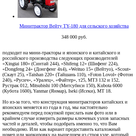
Минитрактор Вейту TY-180 для сельского хозяйства
348 000 руб.
подходит на мини-тракторы и японского и китайского и
российского производства следующих производителей
«Xingtai 180» (Синтай 244), «Shifeng 12» (Шифенг 224),
«Dongfeng 24» (Донгфенг 4х4), «Weituo 15» (Вейтуо), «Scout»
(Скаут 25), «Taishan 220» (Тайшань 110), «Foton Lovol» (Фотон
240), «Русич», «Уралец», «Файтер», т25, МТЗ 132 и 152,
Рустрак 012, Mitsubishi 100 (Митсубиси 150), Kubota 6000
(Кубота 1600), Yanmar (Янмар), Iseki (Исеки), МТ 18.
Но из-за того, что конструкция минитракторов китайских и
японских меняется из года в год, мы настоятельно
рекомендуем перед покупкой прислать нам фото или в
крайнем случае измерить размеры ключевых узлов запасных
частей и деталей, чтобы подобрать именно то, что Вам
необходимо. Или как вариант предоставить каталожный
номер или маркировку на вышедшем из строя узле, который