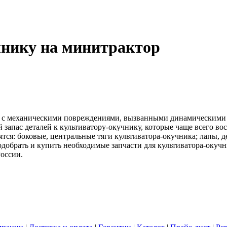
чнику на минитрактор
 с механическими повреждениями, вызванными динамическими н
й запас деталей к культиватору-окучнику, которые чаще всего 
тся: боковые, центральные тяги культиватора-окучника; лапы, д
обрать и купить необходимые запчасти для культиватора-окучни
России.