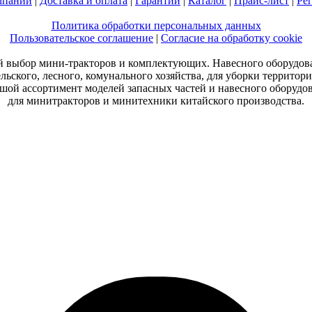
мпании
|
Доставка и оплата
|
Гарантии
|
Каталог
|
Прайс-лист
|
Ре
Политика обработки персональных данных
Пользовательское соглашение
|
Согласие на обработку cookie
 выбор мини-тракторов и комплектующих. Навесного оборудов
ельского, лесного, комунального хозяйства, для уборки территори
шой ассортимент моделей запасных частей и навесного оборудо
для минитракторов и минитехники китайского производства.