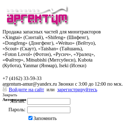
Продажа запасных частей для минитракторов
«Xingtai» (Синтай), «Shifeng» (Шифенг),
«Dongfeng» (Донгфенг), «Weituo» (Вейтуо),
«Scout» (Скаут), «Taishan» (Тайшань),
«Foton Lovol» (Фотон), «Русич», «Уралец»,
«Файтер», Mitsubishi (Митсубиси), Kubota
(Кубота), Yanmar (Янмар), Iseki (Исеки)
+7 (962) 285-49-43
+7 (4162) 33-59-33
argentum-amur@yandex.ru
Звонки с 3:00 до 12:00 по мск.
Войдите на сайт
или
зарегистрируйтесь
Закрыть
Авторизация
Логин:
Пароль:
Запомнить