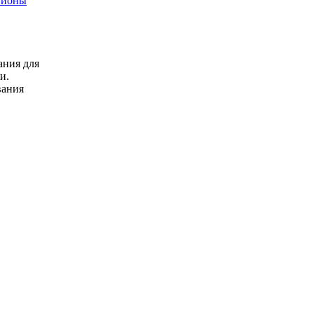
гионы
ания для
и.
вания