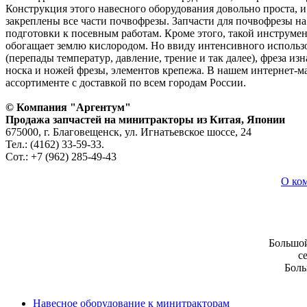
Конструкция этого навесного оборудования довольно проста, и
закреплены все части почвофрезы. Запчасти для почвофрезы н
подготовки к посевным работам. Кроме этого, такой инструмен
обогащает землю кислородом. Но ввиду интенсивного использо
(перепады температур, давление, трение и так далее), фреза и
носка и ножей фрезы, элементов крепежа. В нашем интернет-ма
ассортименте с доставкой по всем городам России.
© Компания "Аргентум"
Продажа запчастей на минитракторы из Китая, Японии
675000, г. Благовещенск, ул. Игнатьевское шоссе, 24
Тел.: (4162) 33-59-33.
Сот.: +7 (962) 285-49-43
О ко
Большой
с
Боль
Навесное оборудование к минитракторам