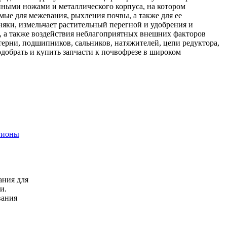
енными ножами и металлического корпуса, на котором
ые для межевания, рыхления почвы, а также для ее
няки, измельчает растительный перегной и удобрения и
, а также воздействия неблагоприятных внешних факторов
стерни, подшипников, сальников, натяжителей, цепи редуктора,
добрать и купить запчасти к почвофрезе в широком
гионы
ания для
и.
вания