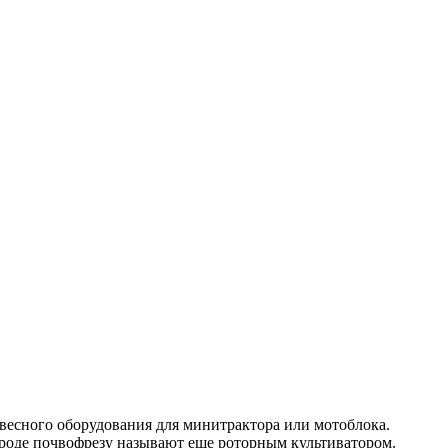
весного оборудования для минитрактора или мотоблока.
ароде почвофрезу называют еще роторным культиватором.