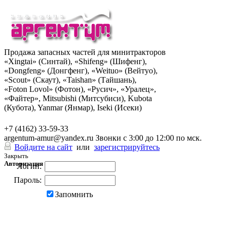
Продажа запасных частей для минитракторов
«Xingtai» (Синтай), «Shifeng» (Шифенг),
«Dongfeng» (Донгфенг), «Weituo» (Вейтуо),
«Scout» (Скаут), «Taishan» (Тайшань),
«Foton Lovol» (Фотон), «Русич», «Уралец»,
«Файтер», Mitsubishi (Митсубиси), Kubota
(Кубота), Yanmar (Янмар), Iseki (Исеки)
+7 (962) 285-49-43
+7 (4162) 33-59-33
argentum-amur@yandex.ru
Звонки с 3:00 до 12:00 по мск.
Войдите на сайт
или
зарегистрируйтесь
Закрыть
Авторизация
Логин:
Пароль:
Запомнить