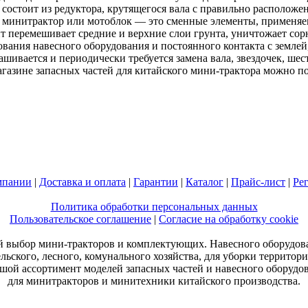
 состоит из редуктора, крутящегося вала с правильно располож
а минитрактор или мотоблок — это сменные элементы, применяем
т перемешивает средние и верхние слои грунта, уничтожает сор
вания навесного оборудования и постоянного контакта с землей
знашивается и периодически требуется замена вала, звездочек, ше
газине запасных частей для китайского мини-трактора можно по
мпании
|
Доставка и оплата
|
Гарантии
|
Каталог
|
Прайс-лист
|
Ре
Политика обработки персональных данных
Пользовательское соглашение
|
Согласие на обработку cookie
 выбор мини-тракторов и комплектующих. Навесного оборудов
ельского, лесного, комунального хозяйства, для уборки территори
шой ассортимент моделей запасных частей и навесного оборудо
для минитракторов и минитехники китайского производства.