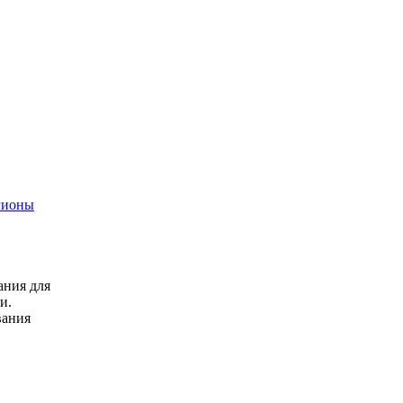
гионы
ания для
и.
вания