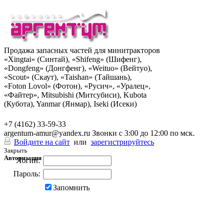
Продажа запасных частей для минитракторов
«Xingtai» (Синтай), «Shifeng» (Шифенг),
«Dongfeng» (Донгфенг), «Weituo» (Вейтуо),
«Scout» (Скаут), «Taishan» (Тайшань),
«Foton Lovol» (Фотон), «Русич», «Уралец»,
«Файтер», Mitsubishi (Митсубиси), Kubota
(Кубота), Yanmar (Янмар), Iseki (Исеки)
+7 (962) 285-49-43
+7 (4162) 33-59-33
argentum-amur@yandex.ru
Звонки с 3:00 до 12:00 по мск.
Войдите на сайт
или
зарегистрируйтесь
Закрыть
Авторизация
Логин:
Пароль:
Запомнить