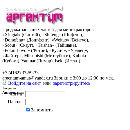
Продажа запасных частей для минитракторов
«Xingtai» (Синтай), «Shifeng» (Шифенг),
«Dongfeng» (Донгфенг), «Weituo» (Вейтуо),
«Scout» (Скаут), «Taishan» (Тайшань),
«Foton Lovol» (Фотон), «Русич», «Уралец»,
«Файтер», Mitsubishi (Митсубиси), Kubota
(Кубота), Yanmar (Янмар), Iseki (Исеки)
+7 (962) 285-49-43
+7 (4162) 33-59-33
argentum-amur@yandex.ru
Звонки с 3:00 до 12:00 по мск.
Войдите на сайт
или
зарегистрируйтесь
Закрыть
Авторизация
Логин:
Пароль:
Запомнить