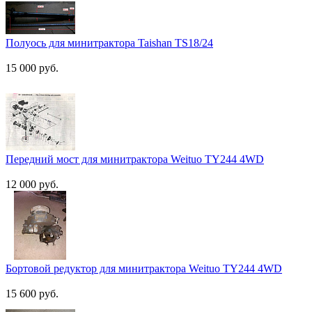
Полуось для минитрактора Taishan TS18/24
15 000 руб.
Передний мост для минитрактора Weituo TY244 4WD
12 000 руб.
Бортовой редуктор для минитрактора Weituo TY244 4WD
15 600 руб.