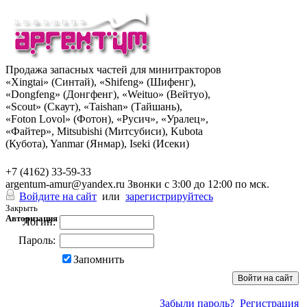
Продажа запасных частей для минитракторов
«Xingtai» (Синтай), «Shifeng» (Шифенг),
«Dongfeng» (Донгфенг), «Weituo» (Вейтуо),
«Scout» (Скаут), «Taishan» (Тайшань),
«Foton Lovol» (Фотон), «Русич», «Уралец»,
«Файтер», Mitsubishi (Митсубиси), Kubota
(Кубота), Yanmar (Янмар), Iseki (Исеки)
+7 (962) 285-49-43
+7 (4162) 33-59-33
argentum-amur@yandex.ru
Звонки с 3:00 до 12:00 по мск.
Войдите на сайт
или
зарегистрируйтесь
Закрыть
Авторизация
Логин:
Пароль:
Запомнить
Забыли пароль?
Регистрация