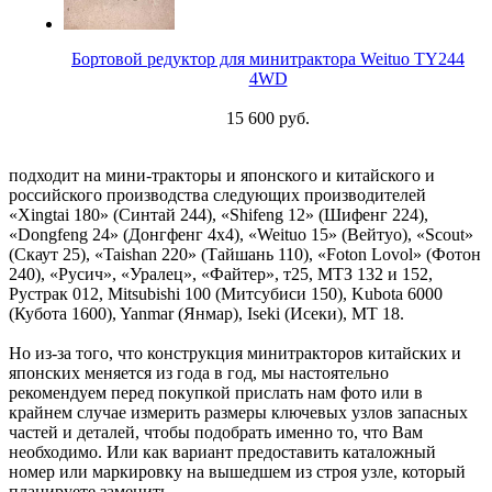
Бортовой редуктор для минитрактора Weituo TY244
4WD
15 600 руб.
подходит на мини-тракторы и японского и китайского и
российского производства следующих производителей
«Xingtai 180» (Синтай 244), «Shifeng 12» (Шифенг 224),
«Dongfeng 24» (Донгфенг 4х4), «Weituo 15» (Вейтуо), «Scout»
(Скаут 25), «Taishan 220» (Тайшань 110), «Foton Lovol» (Фотон
240), «Русич», «Уралец», «Файтер», т25, МТЗ 132 и 152,
Рустрак 012, Mitsubishi 100 (Митсубиси 150), Kubota 6000
(Кубота 1600), Yanmar (Янмар), Iseki (Исеки), МТ 18.
Но из-за того, что конструкция минитракторов китайских и
японских меняется из года в год, мы настоятельно
рекомендуем перед покупкой прислать нам фото или в
крайнем случае измерить размеры ключевых узлов запасных
частей и деталей, чтобы подобрать именно то, что Вам
необходимо. Или как вариант предоставить каталожный
номер или маркировку на вышедшем из строя узле, который
планируете заменить.