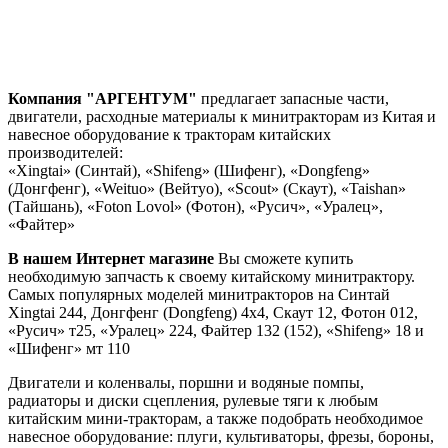
Компания "АРГЕНТУМ"
предлагает запасные части,
двигатели, расходные материалы к минитракторам из Китая и
навесное оборудование к тракторам китайских
производителей:
«Xingtai» (Синтай), «Shifeng» (Шифенг), «Dongfeng»
(Донгфенг), «Weituo» (Вейтуо), «Scout» (Скаут), «Taishan»
(Тайшань), «Foton Lovol» (Фотон), «Русич», «Уралец»,
«Файтер»
В нашем Интернет магазине
Вы сможете купить
необходимую запчасть к своему китайскому минитрактору.
Самых популярных моделей минитракторов на Синтай
Xingtai 244, Донгфенг (Dongfeng) 4х4, Скаут 12, Фотон 012,
«Русич» т25, «Уралец» 224, Файтер 132 (152), «Shifeng» 18 и
«Шифенг» мт 110
Двигатели и коленвалы, поршни и водяные помпы,
радиаторы и диски сцепления, рулевые тяги к любым
китайским мини-тракторам, а также подобрать необходимое
навесное оборудование: плуги, культиваторы, фрезы, бороны,