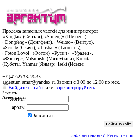
Продажа запасных частей для минитракторов
«Xingtai» (Синтай), «Shifeng» (Шифенг),
«Dongfeng» (Донгфенг), «Weituo» (Вейтуо),
«Scout» (Скаут), «Taishan» (Тайшань),
«Foton Lovol» (Фотон), «Русич», «Уралец»,
«Файтер», Mitsubishi (Митсубиси), Kubota
(Кубота), Yanmar (Янмар), Iseki (Исеки)
+7 (962) 285-49-43
+7 (4162) 33-59-33
argentum-amur@yandex.ru
Звонки с 3:00 до 12:00 по мск.
Войдите на сайт
или
зарегистрируйтесь
Закрыть
Авторизация
Логин:
Пароль:
Запомнить
Забыли пароль?
Регистрация