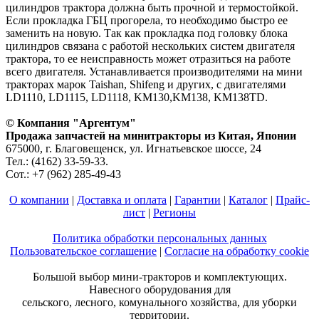
цилиндров трактора должна быть прочной и термостойкой.
Если прокладка ГБЦ прогорела, то необходимо быстро ее
заменить на новую. Так как прокладка под головку блока
цилиндров связана с работой нескольких систем двигателя
трактора, то ее неисправность может отразиться на работе
всего двигателя. Устанавливается производителями на мини
тракторах марок Taishan, Shifeng и других, с двигателями
LD1110, LD1115, LD1118, KM130,KM138, KM138TD.
© Компания "Аргентум"
Продажа запчастей на минитракторы из Китая, Японии
675000, г. Благовещенск, ул. Игнатьевское шоссе, 24
Тел.: (4162) 33-59-33.
Сот.: +7 (962) 285-49-43
О компании
|
Доставка и оплата
|
Гарантии
|
Каталог
|
Прайс-
лист
|
Регионы
Политика обработки персональных данных
Пользовательское соглашение
|
Согласие на обработку cookie
Большой выбор мини-тракторов и комплектующих.
Навесного оборудования для
сельского, лесного, комунального хозяйства, для уборки
территории.