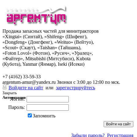
Продажа запасных частей для минитракторов
«Xingtai» (Синтай), «Shifeng» (Шифенг),
«Dongfeng» (Донгфенг), «Weituo» (Вейтуо),
«Scout» (Скаут), «Taishan» (Тайшань),
«Foton Lovol» (Фотон), «Русич», «Уралец»,
«Файтер», Mitsubishi (Митсубиси), Kubota
(Кубота), Yanmar (Янмар), Iseki (Исеки)
+7 (962) 285-49-43
+7 (4162) 33-59-33
argentum-amur@yandex.ru
Звонки с 3:00 до 12:00 по мск.
Войдите на сайт
или
зарегистрируйтесь
Закрыть
Авторизация
Логин:
Пароль:
Запомнить
Забыли пароль?
Регистрация