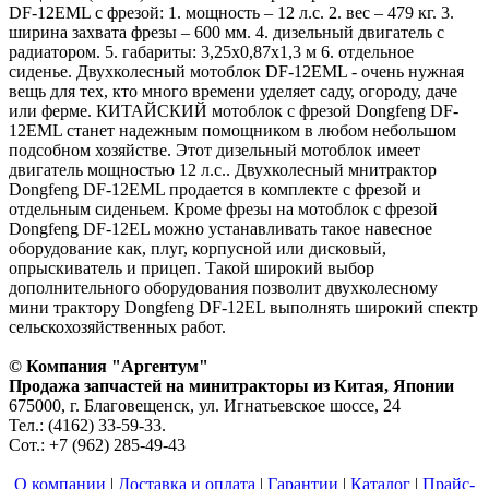
DF-12EML с фрезой: 1. мощность – 12 л.с. 2. вес – 479 кг. 3.
ширина захвата фрезы – 600 мм. 4. дизельный двигатель с
радиатором. 5. габариты: 3,25х0,87х1,3 м 6. отдельное
сиденье. Двухколесный мотоблок DF-12EML - очень нужная
вещь для тех, кто много времени уделяет саду, огороду, даче
или ферме. КИТАЙСКИЙ мотоблок с фрезой Dongfeng DF-
12EML станет надежным помощником в любом небольшом
подсобном хозяйстве. Этот дизельный мотоблок имеет
двигатель мощностью 12 л.с.. Двухколесный мнитрактор
Dongfeng DF-12EML продается в комплекте с фрезой и
отдельным сиденьем. Кроме фрезы на мотоблок с фрезой
Dongfeng DF-12EL можно устанавливать такое навесное
оборудование как, плуг, корпусной или дисковый,
опрыскиватель и прицеп. Такой широкий выбор
дополнительного оборудования позволит двухколесному
мини трактору Dongfeng DF-12EL выполнять широкий спектр
сельскохозяйственных работ.
© Компания "Аргентум"
Продажа запчастей на минитракторы из Китая, Японии
675000, г. Благовещенск, ул. Игнатьевское шоссе, 24
Тел.: (4162) 33-59-33.
Сот.: +7 (962) 285-49-43
О компании
|
Доставка и оплата
|
Гарантии
|
Каталог
|
Прайс-