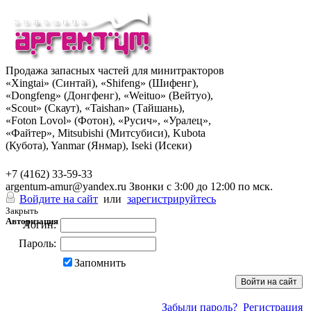
Продажа запасных частей для минитракторов
«Xingtai» (Синтай), «Shifeng» (Шифенг),
«Dongfeng» (Донгфенг), «Weituo» (Вейтуо),
«Scout» (Скаут), «Taishan» (Тайшань),
«Foton Lovol» (Фотон), «Русич», «Уралец»,
«Файтер», Mitsubishi (Митсубиси), Kubota
(Кубота), Yanmar (Янмар), Iseki (Исеки)
+7 (962) 285-49-43
+7 (4162) 33-59-33
argentum-amur@yandex.ru
Звонки с 3:00 до 12:00 по мск.
Войдите на сайт
или
зарегистрируйтесь
Закрыть
Авторизация
Логин:
Пароль:
Запомнить
Забыли пароль?
Регистрация