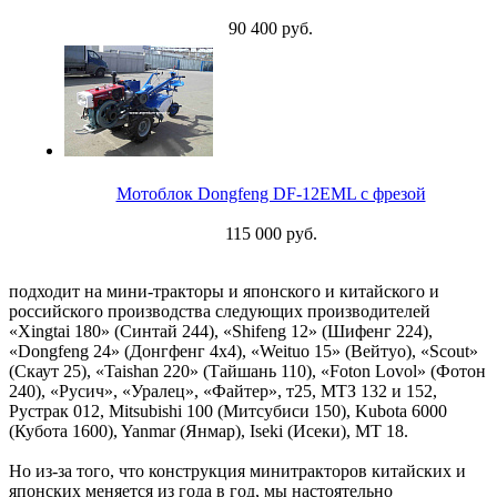
90 400 руб.
Мотоблок Dongfeng DF-12EML с фрезой
115 000 руб.
подходит на мини-тракторы и японского и китайского и
российского производства следующих производителей
«Xingtai 180» (Синтай 244), «Shifeng 12» (Шифенг 224),
«Dongfeng 24» (Донгфенг 4х4), «Weituo 15» (Вейтуо), «Scout»
(Скаут 25), «Taishan 220» (Тайшань 110), «Foton Lovol» (Фотон
240), «Русич», «Уралец», «Файтер», т25, МТЗ 132 и 152,
Рустрак 012, Mitsubishi 100 (Митсубиси 150), Kubota 6000
(Кубота 1600), Yanmar (Янмар), Iseki (Исеки), МТ 18.
Но из-за того, что конструкция минитракторов китайских и
японских меняется из года в год, мы настоятельно