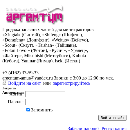
Продажа запасных частей для минитракторов
«Xingtai» (Синтай), «Shifeng» (Шифенг),
«Dongfeng» (Донгфенг), «Weituo» (Вейтуо),
«Scout» (Скаут), «Taishan» (Тайшань),
«Foton Lovol» (Фотон), «Русич», «Уралец»,
«Файтер», Mitsubishi (Митсубиси), Kubota
(Кубота), Yanmar (Янмар), Iseki (Исеки)
+7 (962) 285-49-43
+7 (4162) 33-59-33
argentum-amur@yandex.ru
Звонки с 3:00 до 12:00 по мск.
Войдите на сайт
или
зарегистрируйтесь
Закрыть
Авторизация
Логин:
Пароль:
Запомнить
Забыли пароль?
Регистрация