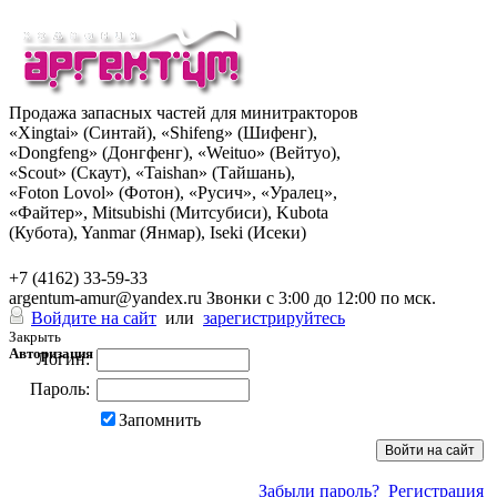
Продажа запасных частей для минитракторов
«Xingtai» (Синтай), «Shifeng» (Шифенг),
«Dongfeng» (Донгфенг), «Weituo» (Вейтуо),
«Scout» (Скаут), «Taishan» (Тайшань),
«Foton Lovol» (Фотон), «Русич», «Уралец»,
«Файтер», Mitsubishi (Митсубиси), Kubota
(Кубота), Yanmar (Янмар), Iseki (Исеки)
+7 (962) 285-49-43
+7 (4162) 33-59-33
argentum-amur@yandex.ru
Звонки с 3:00 до 12:00 по мск.
Войдите на сайт
или
зарегистрируйтесь
Закрыть
Авторизация
Логин:
Пароль:
Запомнить
Забыли пароль?
Регистрация