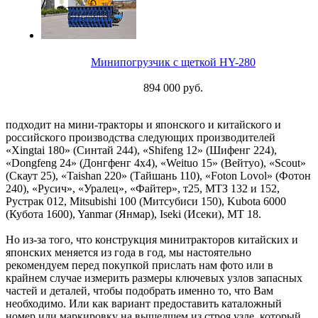
Минипогрузчик с щеткой HY-280
894 000 руб.
подходит на мини-тракторы и японского и китайского и
российского производства следующих производителей
«Xingtai 180» (Синтай 244), «Shifeng 12» (Шифенг 224),
«Dongfeng 24» (Донгфенг 4х4), «Weituo 15» (Вейтуо), «Scout»
(Скаут 25), «Taishan 220» (Тайшань 110), «Foton Lovol» (Фотон
240), «Русич», «Уралец», «Файтер», т25, МТЗ 132 и 152,
Рустрак 012, Mitsubishi 100 (Митсубиси 150), Kubota 6000
(Кубота 1600), Yanmar (Янмар), Iseki (Исеки), МТ 18.
Но из-за того, что конструкция минитракторов китайских и
японских меняется из года в год, мы настоятельно
рекомендуем перед покупкой прислать нам фото или в
крайнем случае измерить размеры ключевых узлов запасных
частей и деталей, чтобы подобрать именно то, что Вам
необходимо. Или как вариант предоставить каталожный
номер или маркировку на вышедшем из строя узле, который