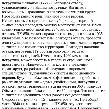
погрузчика с отвалом HY-850. Благодаря отвалу,
установленному на Вашем погрузчике, Вы имеете
возможность выравнивать значительные участки грунта.
Проводить разного рода планировочные работы.
Использовать его при очистке и уборке территории. А в
зимнее время проводить очистку местности от снега. Имея
сравнительно небольшой вес 2840 килограмм, погрузчик с
отвалом HY-850, может справится с весом для отвала в 1935
килограмм. Что позволяет Вам, благодаря отвалу, провести
очистку, выровнять или спланировать в минимальное время,
значительное количество территории. Благодаря наличию
отвала, погрузчик HY-850 выгодно отличается от
аналогичных моделей. Имея высоту 1460 мм, мини-
погрузчик, может работать в условиях ограниченного
пространства. Надежность и легкость в управлении
гарантирует, разработанный ведущими мировыми
специалистами гидравлических систем насос двойного
поршня. Будучи снабженным эффективными и удобными
рычагами управления – двумя джойстиками, погрузчик с
отвалом, может разворачиваться на месте на 360-т градусов.
Объем топливного бака составляет 32-а литра. Это позволяет
значительно увеличить время работы без дозаправки.
Скорость погрузчика – 15-т километров в час. При общей
массе 2840 кг. мини-погрузчик HY-850, осуществляет
максимальный подъем веса 1550 килограмм. Приобретайте