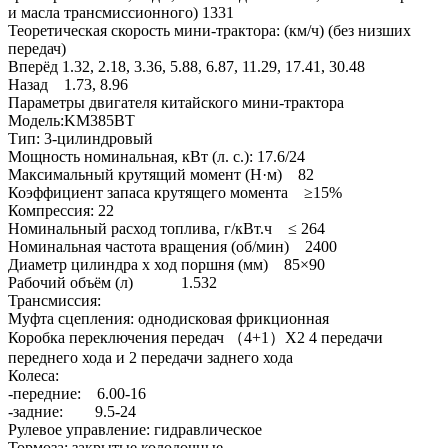
и масла трансмиссионного) 1331
Теоретическая скорость мини-трактора: (км/ч) (без низших
передач)
Вперёд 1.32, 2.18, 3.36, 5.88, 6.87, 11.29, 17.41, 30.48
Назад 1.73, 8.96
Параметры двигателя китайского мини-трактора
Модель:KM385BT
Тип: 3-цилиндровый
Мощность номинальная, кВт (л. с.): 17.6/24
Максимальный крутящий момент (Н·м) 82
Коэффициент запаса крутящего момента ≥15%
Компрессия: 22
Номинальный расход топлива, г/кВт.ч ≤ 264
Номинальная частота вращения (об/мин) 2400
Диаметр цилиндра х ход поршня (мм) 85×90
Рабочий объём (л) 1.532
Трансмиссия:
Муфта сцепления: однодисковая фрикционная
Коробка переключения передач （4+1）X2 4 передачи
переднего хода и 2 передачи заднего хода
Колеса:
-передние: 6.00-16
-задние: 9.5-24
Рулевое управление: гидравлическое
Тормоза: закрытые колодочные