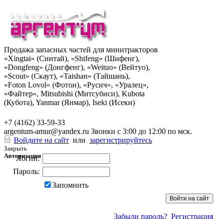
Продажа запасных частей для минитракторов
«Xingtai» (Синтай), «Shifeng» (Шифенг),
«Dongfeng» (Донгфенг), «Weituo» (Вейтуо),
«Scout» (Скаут), «Taishan» (Тайшань),
«Foton Lovol» (Фотон), «Русич», «Уралец»,
«Файтер», Mitsubishi (Митсубиси), Kubota
(Кубота), Yanmar (Янмар), Iseki (Исеки)
+7 (962) 285-49-43
+7 (4162) 33-59-33
argentum-amur@yandex.ru
Звонки с 3:00 до 12:00 по мск.
Войдите на сайт
или
зарегистрируйтесь
Закрыть
Авторизация
Логин:
Пароль:
Запомнить
Забыли пароль?
Регистрация