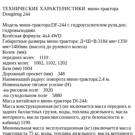
ТЕХНИЧЕСКИЕ ХАРАКТЕРИСТИКИ мини-трактора
Dongfeng 244
Модель мини-трактора:DF-244 с гидроусилителем руля,доп.
гидровыходами.
Колёсная формула: 4x4 4WD
Габаритные размеры мини-трактора: Д×Ш×В:3184 мм×1350
мм×1460мм. (высота до рулевого колеса)
Колея (мм):
передних колес 1110
задних колес 1002, 1102, 1202
База (мм) 1604
Дорожный просвет (мм) 348
Наименьший радиус поворота мини-трактора:2,4 м.
Номинальное тяговое усилие (Н)
-на рисовом поле 3920
-на суходольном поле 5880
Масса китайского мини-трактора Df-244:
Масса конструкционная (кг) (не включается масса передних и
задних балластных грузов, воды, топлива дизельного, масла
моторного, масла трансмиссионного, дуги безопасности и
кабины) 1190
Минимальная масса эксплуатационная (кг) (включается масса
тракториста 75 кг, воды, топлива дизельного, масла моторного