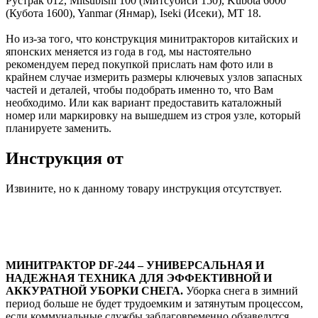
Рустрак 012, Mitsubishi 100 (Митсубиси 150), Kubota 6000
(Кубота 1600), Yanmar (Янмар), Iseki (Исеки), МТ 18.
Но из-за того, что конструкция минитракторов китайских и
японских меняется из года в год, мы настоятельно
рекомендуем перед покупкой прислать нам фото или в
крайнем случае измерить размеры ключевых узлов запасных
частей и деталей, чтобы подобрать именно то, что Вам
необходимо. Или как вариант предоставить каталожный
номер или маркировку на вышедшем из строя узле, который
планируете заменить.
Инструкция от
Извините, но к данному товару инструкция отсутствует.
МИНИТРАКТОР DF-244 – УНИВЕРСАЛЬНАЯ И
НАДЕЖНАЯ ТЕХНИКА ДЛЯ ЭФФЕКТИВНОЙ И
АККУРАТНОЙ УБОРКИ СНЕГА.
Уборка снега в зимний
период больше не будет трудоемким и затянутым процессом,
если коммунальные службы заблаговременно обзаведутся