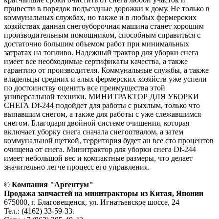
привести в порядок подъездные дорожки к дому. Не только в
коммунальных службах, но также и в любых фермерских
хозяйствах данная снегоуборочная машина станет хорошим
производительным помощником, способным справиться с
достаточно большим объемом работ при минимальных
затратах на топливо. Надежный трактор для уборки снега
имеет все необходимые сертификаты качества, а также
гарантию от производителя. Коммунальные службы, а также
владельцы средних и алых фермерских хозяйств уже успели
по достоинству оценить все преимущества этой
универсальной техники. МИНИТРАКТОР ДЛЯ УБОРКИ
СНЕГА Df-244 подойдет для работы с рыхлым, только что
выпавшим снегом, а также для работы с уже слежавшимся
снегом. Благодаря двойной системе очищения, которая
включает уборку снега сначала снегоотвалом, а затем
коммунальной щеткой, территория будет ан все сто процентов
очищена от снега. Минитрактор для уборки снега Df-244
имеет небольшой вес и компактные размеры, что делает
значительно легче процесс его управления.
© Компания "Аргентум"
Продажа запчастей на минитракторы из Китая, Японии
675000, г. Благовещенск, ул. Игнатьевское шоссе, 24
Тел.: (4162) 33-59-33.