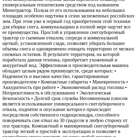
универсальным техническим средством под названием
Минитрактор. Польза от его использования на небольших
площадях особенно ощутима в сезон заснеженных российских
зим. При этом уже в первый год приобретения этой техники
для уборки снега, коммунальщики в полной мере ощутят все
ее преимущества. Простой в управлении снегоуборочный
трактор со съемным отвалом, спереди и коммунальной
щеткой, установленной сзади, позволяет убирать большие
объемы снега и одновременно очищать территорию от мелких
снежных остатков. В результате территория, на которой
поработала данная техника, приобретает ухоженный и
аккуратный вид. Эффективная и производительная машина
обладает целым рядом преимуществ, среди которых: •
Надежность и высокое качество, гарантированные
производителем • Компактные габариты • Маневренность •
Аккуратность при работе • Экономичный расход топлива •
Неприхотливость в обслуживании • Экологическая
безопасность • Долгий срок службы Несомненным плюсом
является использование универсального снегоуборочного
отвала, поднятие и опускание которого происходит
посредством собственного гидроцилиндра, способного
поворачивать сам отвал на 30 градусов в любую сторону от
оси трактора. Компактный и маневренный снегоуборочный
трактор легкий и простой в эксплуатации и позволяет в
кратчайшие сроки очистить от снега любой участок и