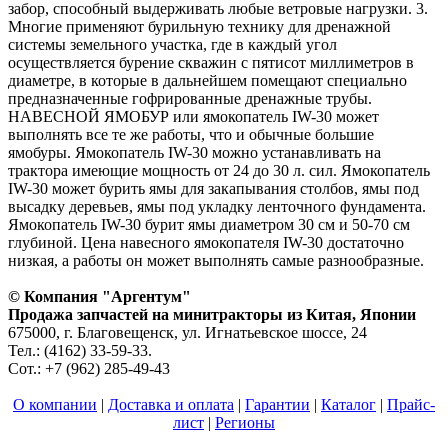
забор, способный выдерживать любые ветровые нагрузки. 3.
Многие применяют бурильную технику для дренажной
системы земельного участка, где в каждый угол
осуществляется бурение скважин с пятисот миллиметров в
диаметре, в которые в дальнейшем помещают специально
предназначенные гофрированные дренажные трубы.
НАВЕСНОЙ ЯМОБУР или ямокопатель IW-30 может
выполнять все те же работы, что и обычные большие
ямобуры. Ямокопатель IW-30 можно устанавливать на
трактора имеющие мощность от 24 до 30 л. сил. Ямокопатель
IW-30 может бурить ямы для закапывания столбов, ямы под
высадку деревьев, ямы под укладку ленточного фундамента.
Ямокопатель IW-30 бурит ямы диаметром 30 см и 50-70 см
глубиной. Цена навесного ямокопателя IW-30 достаточно
низкая, а работы он может выполнять самые разнообразные.
© Компания "Аргентум"
Продажа запчастей на минитракторы из Китая, Японии
675000, г. Благовещенск, ул. Игнатьевское шоссе, 24
Тел.: (4162) 33-59-33.
Сот.: +7 (962) 285-49-43
О компании
|
Доставка и оплата
|
Гарантии
|
Каталог
|
Прайс-
лист
|
Регионы