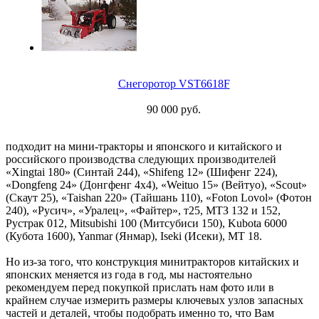
Снегоротор VST6618F
90 000 руб.
подходит на мини-тракторы и японского и китайского и
российского производства следующих производителей
«Xingtai 180» (Синтай 244), «Shifeng 12» (Шифенг 224),
«Dongfeng 24» (Донгфенг 4х4), «Weituo 15» (Вейтуо), «Scout»
(Скаут 25), «Taishan 220» (Тайшань 110), «Foton Lovol» (Фотон
240), «Русич», «Уралец», «Файтер», т25, МТЗ 132 и 152,
Рустрак 012, Mitsubishi 100 (Митсубиси 150), Kubota 6000
(Кубота 1600), Yanmar (Янмар), Iseki (Исеки), МТ 18.
Но из-за того, что конструкция минитракторов китайских и
японских меняется из года в год, мы настоятельно
рекомендуем перед покупкой прислать нам фото или в
крайнем случае измерить размеры ключевых узлов запасных
частей и деталей, чтобы подобрать именно то, что Вам