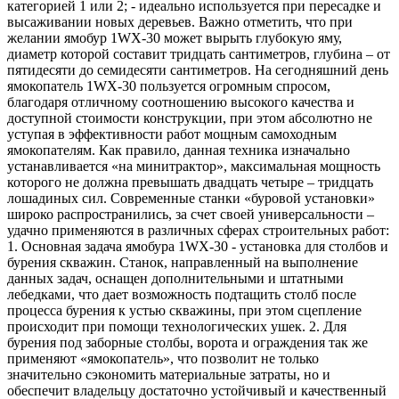
категорией 1 или 2; - идеально используется при пересадке и
высаживании новых деревьев. Важно отметить, что при
желании ямобур 1WX-30 может вырыть глубокую яму,
диаметр которой составит тридцать сантиметров, глубина – от
пятидесяти до семидесяти сантиметров. На сегодняшний день
ямокопатель 1WX-30 пользуется огромным спросом,
благодаря отличному соотношению высокого качества и
доступной стоимости конструкции, при этом абсолютно не
уступая в эффективности работ мощным самоходным
ямокопателям. Как правило, данная техника изначально
устанавливается «на минитрактор», максимальная мощность
которого не должна превышать двадцать четыре – тридцать
лошадиных сил. Современные станки «буровой установки»
широко распространились, за счет своей универсальности –
удачно применяются в различных сферах строительных работ:
1. Основная задача ямобура 1WX-30 - установка для столбов и
бурения скважин. Станок, направленный на выполнение
данных задач, оснащен дополнительными и штатными
лебедками, что дает возможность подтащить столб после
процесса бурения к устью скважины, при этом сцепление
происходит при помощи технологических ушек. 2. Для
бурения под заборные столбы, ворота и ограждения так же
применяют «ямокопатель», что позволит не только
значительно сэкономить материальные затраты, но и
обеспечит владельцу достаточно устойчивый и качественный