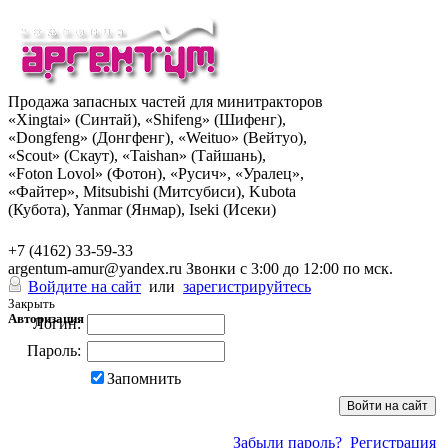
Продажа запасных частей для минитракторов
«Xingtai» (Синтай), «Shifeng» (Шифенг),
«Dongfeng» (Донгфенг), «Weituo» (Вейтуо),
«Scout» (Скаут), «Taishan» (Тайшань),
«Foton Lovol» (Фотон), «Русич», «Уралец»,
«Файтер», Mitsubishi (Митсубиси), Kubota
(Кубота), Yanmar (Янмар), Iseki (Исеки)
+7 (962) 285-49-43
+7 (4162) 33-59-33
argentum-amur@yandex.ru
Звонки с 3:00 до 12:00 по мск.
Войдите на сайт
или
зарегистрируйтесь
Закрыть
Авторизация
Логин:
Пароль:
Запомнить
Забыли пароль?
Регистрация