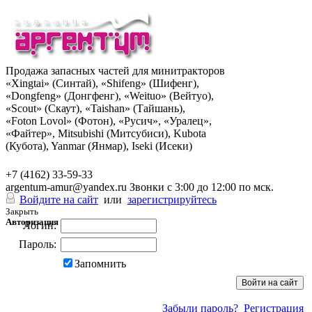
Продажа запасных частей для минитракторов
«Xingtai» (Синтай), «Shifeng» (Шифенг),
«Dongfeng» (Донгфенг), «Weituo» (Вейтуо),
«Scout» (Скаут), «Taishan» (Тайшань),
«Foton Lovol» (Фотон), «Русич», «Уралец»,
«Файтер», Mitsubishi (Митсубиси), Kubota
(Кубота), Yanmar (Янмар), Iseki (Исеки)
+7 (962) 285-49-43
+7 (4162) 33-59-33
argentum-amur@yandex.ru
Звонки с 3:00 до 12:00 по мск.
Войдите на сайт
или
зарегистрируйтесь
Закрыть
Авторизация
Логин:
Пароль:
Запомнить
Забыли пароль?
Регистрация