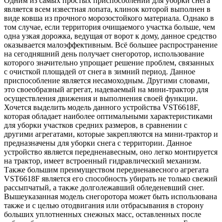
Одним из самых простых приспособлений для уборки снега
является всем известная лопата, клинок которой выполнен в
виде ковша из прочного морозостойкого материала. Однако в
том случае, если территория очищаемого участка больше, чем
одна узкая дорожка, ведущая от ворот к дому, данное средство
оказывается малоэффективным. Всё большее распространение
на сегодняшний день получает снегоротор, использование
которого значительно упрощает решение проблем, связанных
с очисткой площадей от снега в зимний период. Данное
приспособление является несамоходным. Другими словами,
это своеобразный агрегат, надеваемый на мини-трактор для
осуществления движения и выполнения своей функции.
Хочется выделить модель данного устройства VST6618F,
которая обладает наиболее оптимальными характеристиками
для уборки участков средних размеров, в сравнении с
другими агрегатами, которые закрепляются на мини-трактор и
предназначены для уборки снега с территории. Данное
устройство является передненавесным, оно легко монтируется
на трактор, имеет встроенный гидравлический механизм.
Также большим преимуществом передненавесного агрегата
VST6618F является его способность убирать не только свежий
рассыпчатый, а также долголежавший обледеневший снег.
Вышеуказанная модель снегоротора может быть использована
также и с целью отодвигания или отбрасывания в сторону
больших уплотненных снежных масс, оставленных после