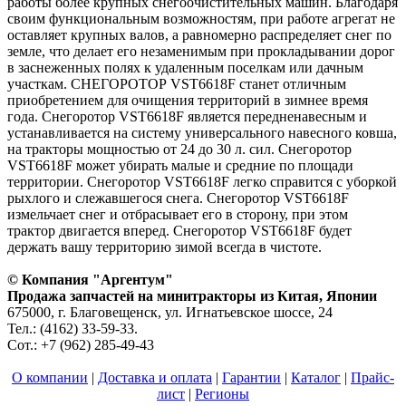
работы более крупных снегоочистительных машин. Благодаря
своим функциональным возможностям, при работе агрегат не
оставляет крупных валов, а равномерно распределяет снег по
земле, что делает его незаменимым при прокладывании дорог
в заснеженных полях к удаленным поселкам или дачным
участкам. СНЕГОРОТОР VST6618F станет отличным
приобретением для очищения территорий в зимнее время
года. Снегоротор VST6618F является передненавесным и
устанавливается на систему универсального навесного ковша,
на тракторы мощностью от 24 до 30 л. сил. Снегоротор
VST6618F может убирать малые и средние по площади
территории. Снегоротор VST6618F легко справится с уборкой
рыхлого и слежавшегося снега. Снегоротор VST6618F
измельчает снег и отбрасывает его в сторону, при этом
трактор двигается вперед. Снегоротор VST6618F будет
держать вашу территорию зимой всегда в чистоте.
© Компания "Аргентум"
Продажа запчастей на минитракторы из Китая, Японии
675000, г. Благовещенск, ул. Игнатьевское шоссе, 24
Тел.: (4162) 33-59-33.
Сот.: +7 (962) 285-49-43
О компании
|
Доставка и оплата
|
Гарантии
|
Каталог
|
Прайс-
лист
|
Регионы