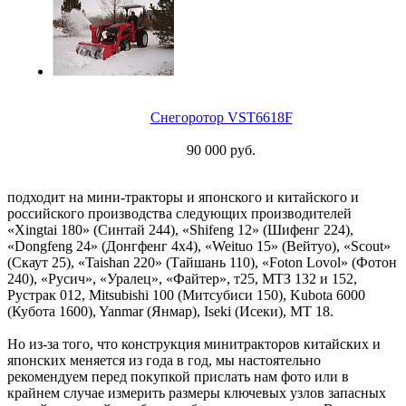
Снегоротор VST6618F
90 000 руб.
подходит на мини-тракторы и японского и китайского и
российского производства следующих производителей
«Xingtai 180» (Синтай 244), «Shifeng 12» (Шифенг 224),
«Dongfeng 24» (Донгфенг 4х4), «Weituo 15» (Вейтуо), «Scout»
(Скаут 25), «Taishan 220» (Тайшань 110), «Foton Lovol» (Фотон
240), «Русич», «Уралец», «Файтер», т25, МТЗ 132 и 152,
Рустрак 012, Mitsubishi 100 (Митсубиси 150), Kubota 6000
(Кубота 1600), Yanmar (Янмар), Iseki (Исеки), МТ 18.
Но из-за того, что конструкция минитракторов китайских и
японских меняется из года в год, мы настоятельно
рекомендуем перед покупкой прислать нам фото или в
крайнем случае измерить размеры ключевых узлов запасных