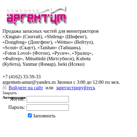
Продажа запасных частей для минитракторов
«Xingtai» (Синтай), «Shifeng» (Шифенг),
«Dongfeng» (Донгфенг), «Weituo» (Вейтуо),
«Scout» (Скаут), «Taishan» (Тайшань),
«Foton Lovol» (Фотон), «Русич», «Уралец»,
«Файтер», Mitsubishi (Митсубиси), Kubota
(Кубота), Yanmar (Янмар), Iseki (Исеки)
+7 (962) 285-49-43
+7 (4162) 33-59-33
argentum-amur@yandex.ru
Звонки с 3:00 до 12:00 по мск.
Войдите на сайт
или
зарегистрируйтесь
Закрыть
Авторизация
Логин:
Пароль:
Запомнить