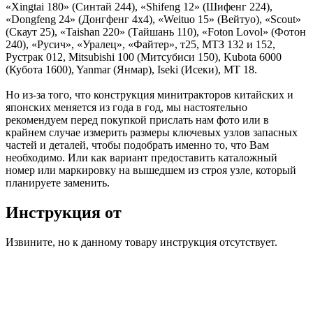
«Xingtai 180» (Синтай 244), «Shifeng 12» (Шифенг 224),
«Dongfeng 24» (Донгфенг 4х4), «Weituo 15» (Вейтуо), «Scout»
(Скаут 25), «Taishan 220» (Тайшань 110), «Foton Lovol» (Фотон
240), «Русич», «Уралец», «Файтер», т25, МТЗ 132 и 152,
Рустрак 012, Mitsubishi 100 (Митсубиси 150), Kubota 6000
(Кубота 1600), Yanmar (Янмар), Iseki (Исеки), МТ 18.
Но из-за того, что конструкция минитракторов китайских и
японских меняется из года в год, мы настоятельно
рекомендуем перед покупкой прислать нам фото или в
крайнем случае измерить размеры ключевых узлов запасных
частей и деталей, чтобы подобрать именно то, что Вам
необходимо. Или как вариант предоставить каталожный
номер или маркировку на вышедшем из строя узле, который
планируете заменить.
Инструкция от
Извините, но к данному товару инструкция отсутствует.