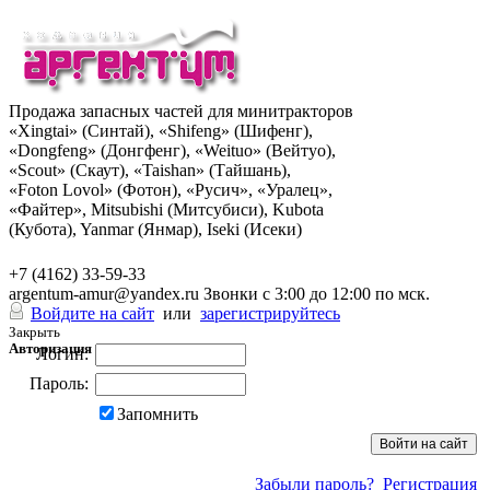
Продажа запасных частей для минитракторов
«Xingtai» (Синтай), «Shifeng» (Шифенг),
«Dongfeng» (Донгфенг), «Weituo» (Вейтуо),
«Scout» (Скаут), «Taishan» (Тайшань),
«Foton Lovol» (Фотон), «Русич», «Уралец»,
«Файтер», Mitsubishi (Митсубиси), Kubota
(Кубота), Yanmar (Янмар), Iseki (Исеки)
+7 (962) 285-49-43
+7 (4162) 33-59-33
argentum-amur@yandex.ru
Звонки с 3:00 до 12:00 по мск.
Войдите на сайт
или
зарегистрируйтесь
Закрыть
Авторизация
Логин:
Пароль:
Запомнить
Забыли пароль?
Регистрация