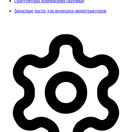
Грануляторы комбикорма бытовые
Запасные части для японских минитракторов