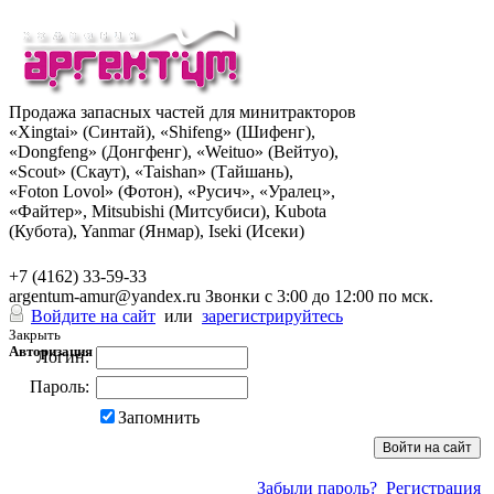
Продажа запасных частей для минитракторов
«Xingtai» (Синтай), «Shifeng» (Шифенг),
«Dongfeng» (Донгфенг), «Weituo» (Вейтуо),
«Scout» (Скаут), «Taishan» (Тайшань),
«Foton Lovol» (Фотон), «Русич», «Уралец»,
«Файтер», Mitsubishi (Митсубиси), Kubota
(Кубота), Yanmar (Янмар), Iseki (Исеки)
+7 (962) 285-49-43
+7 (4162) 33-59-33
argentum-amur@yandex.ru
Звонки с 3:00 до 12:00 по мск.
Войдите на сайт
или
зарегистрируйтесь
Закрыть
Авторизация
Логин:
Пароль:
Запомнить
Забыли пароль?
Регистрация