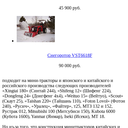
45 900 руб.
Снегоротор VST6618F
90 000 руб.
подходит на мини-тракторы и японского и китайского и
российского производства следующих производителей
«Xingtai 180» (Синтай 244), «Shifeng 12» (Шифенг 224),
«Dongfeng 24» (Донгфенг 4х4), «Weituo 15» (Вейтуо), «Scout»
(Скаут 25), «Taishan 220» (Тайшань 110), «Foton Lovol» (Фотон
240), «Русич», «Уралец», «Файтер», т25, МТЗ 132 и 152,
Рустрак 012, Mitsubishi 100 (Митсубиси 150), Kubota 6000
(Кубота 1600), Yanmar (Янмар), Iseki (Исеки), МТ 18.
Но из-за того, что конструкция минитракторов китайских и