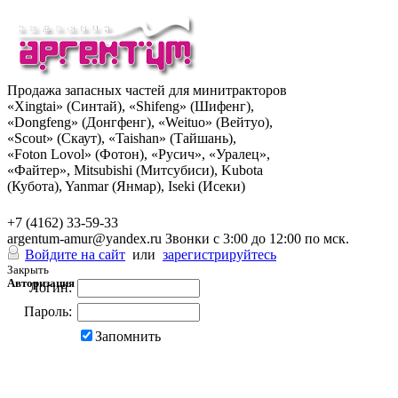
Продажа запасных частей для минитракторов
«Xingtai» (Синтай), «Shifeng» (Шифенг),
«Dongfeng» (Донгфенг), «Weituo» (Вейтуо),
«Scout» (Скаут), «Taishan» (Тайшань),
«Foton Lovol» (Фотон), «Русич», «Уралец»,
«Файтер», Mitsubishi (Митсубиси), Kubota
(Кубота), Yanmar (Янмар), Iseki (Исеки)
+7 (962) 285-49-43
+7 (4162) 33-59-33
argentum-amur@yandex.ru
Звонки с 3:00 до 12:00 по мск.
Войдите на сайт
или
зарегистрируйтесь
Закрыть
Авторизация
Логин:
Пароль:
Запомнить