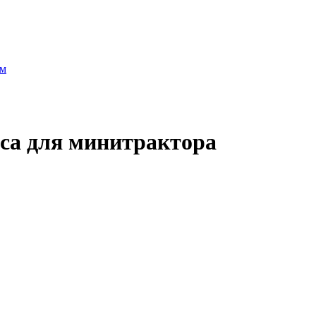
ам
еса для минитрактора