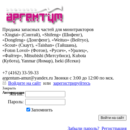
Продажа запасных частей для минитракторов
«Xingtai» (Синтай), «Shifeng» (Шифенг),
«Dongfeng» (Донгфенг), «Weituo» (Вейтуо),
«Scout» (Скаут), «Taishan» (Тайшань),
«Foton Lovol» (Фотон), «Русич», «Уралец»,
«Файтер», Mitsubishi (Митсубиси), Kubota
(Кубота), Yanmar (Янмар), Iseki (Исеки)
+7 (962) 285-49-43
+7 (4162) 33-59-33
argentum-amur@yandex.ru
Звонки с 3:00 до 12:00 по мск.
Войдите на сайт
или
зарегистрируйтесь
Закрыть
Авторизация
Логин:
Пароль:
Запомнить
Забыли пароль?
Регистрация