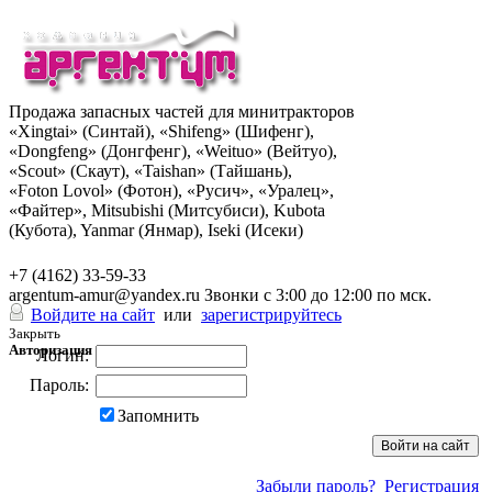
Продажа запасных частей для минитракторов
«Xingtai» (Синтай), «Shifeng» (Шифенг),
«Dongfeng» (Донгфенг), «Weituo» (Вейтуо),
«Scout» (Скаут), «Taishan» (Тайшань),
«Foton Lovol» (Фотон), «Русич», «Уралец»,
«Файтер», Mitsubishi (Митсубиси), Kubota
(Кубота), Yanmar (Янмар), Iseki (Исеки)
+7 (962) 285-49-43
+7 (4162) 33-59-33
argentum-amur@yandex.ru
Звонки с 3:00 до 12:00 по мск.
Войдите на сайт
или
зарегистрируйтесь
Закрыть
Авторизация
Логин:
Пароль:
Запомнить
Забыли пароль?
Регистрация