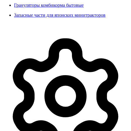
Грануляторы комбикорма бытовые
Запасные части для японских минитракторов