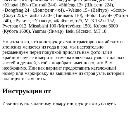
«Xingtai 180» (Синтай 244), «Shifeng 12» (Шифенг 224),
«Dongfeng 24» (Донгфенг 4х4), «Weituo 15» (Вейтуо), «Scout»
(Скаут 25), «Taishan 220» (Тайшань 110), «Foton Lovol» (Фотон
240), «Русич», «Уралец», «Файтер», т25, МТЗ 132 и 152,
Рустрак 012, Mitsubishi 100 (Митсубиси 150), Kubota 6000
(Кубота 1600), Yanmar (Янмар), Iseki (Исеки), МТ 18.
Но из-за того, что конструкция минитракторов китайских и
японских меняется из года в год, мы настоятельно
рекомендуем перед покупкой прислать нам фото или в
крайнем случае измерить размеры ключевых узлов запасных
частей и деталей, чтобы подобрать именно то, что Вам
необходимо. Или как вариант предоставить каталожный
номер или маркировку на вышедшем из строя узле, который
планируете заменить.
Инструкция от
Извините, но к данному товару инструкция отсутствует.