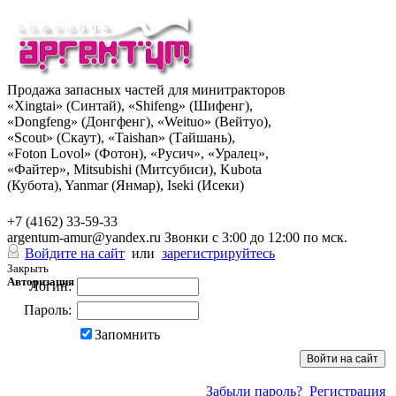
Продажа запасных частей для минитракторов
«Xingtai» (Синтай), «Shifeng» (Шифенг),
«Dongfeng» (Донгфенг), «Weituo» (Вейтуо),
«Scout» (Скаут), «Taishan» (Тайшань),
«Foton Lovol» (Фотон), «Русич», «Уралец»,
«Файтер», Mitsubishi (Митсубиси), Kubota
(Кубота), Yanmar (Янмар), Iseki (Исеки)
+7 (962) 285-49-43
+7 (4162) 33-59-33
argentum-amur@yandex.ru
Звонки с 3:00 до 12:00 по мск.
Войдите на сайт
или
зарегистрируйтесь
Закрыть
Авторизация
Логин:
Пароль:
Запомнить
Забыли пароль?
Регистрация