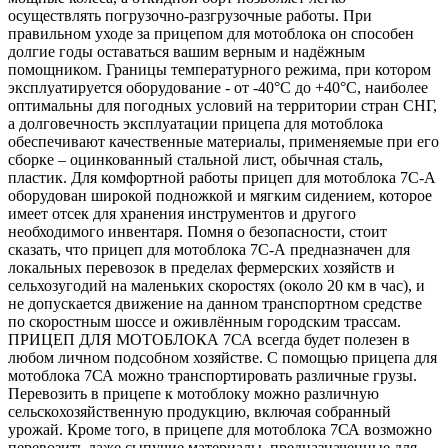
осуществлять погрузочно-разгрузочные работы. При
правильном уходе за прицепом для мотоблока он способен
долгие годы оставаться вашим верным и надёжным
помощником. Границы температурного режима, при котором
эксплуатируется оборудование - от -40°C до +40°C, наиболее
оптимальны для погодных условий на территории стран СНГ,
а долговечность эксплуатации прицепа для мотоблока
обеспечивают качественные материалы, применяемые при его
сборке – оцинкованный стальной лист, обычная сталь,
пластик. Для комфортной работы прицеп для мотоблока 7С-А
оборудован широкой подножкой и мягким сидением, которое
имеет отсек для хранения инструментов и другого
необходимого инвентаря. Помня о безопасности, стоит
сказать, что прицеп для мотоблока 7C-А предназначен для
локальных перевозок в пределах фермерских хозяйств и
сельхозугодий на маленьких скоростях (около 20 км в час), и
не допускается движение на данном транспортном средстве
по скоростным шоссе и оживлённым городским трассам.
ПРИЦЕП ДЛЯ МОТОБЛОКА 7СА всегда будет полезен в
любом личном подсобном хозяйстве. С помощью прицепа для
мотоблока 7СА можно транспортировать различные грузы.
Перевозить в прицепе к мотоблоку можно различную
сельскохозяйственную продукцию, включая собранный
урожай. Кроме того, в прицепе для мотоблока 7СА возможно
перевозить даже сыпучие материалы, предназначенные для