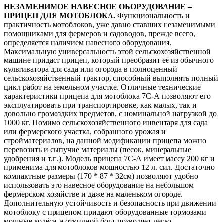
НЕЗАМЕНИМОЕ НАВЕСНОЕ ОБОРУДОВАНИЕ –
ПРИЦЕП ДЛЯ МОТОБЛОКА.
Функциональность и
практичность мотоблоков, уже давно ставших незаменимыми
помощниками для фермеров и садоводов, прежде всего,
определяется наличием навесного оборудования.
Максимальную универсальность этой сельскохозяйственной
машине придаст прицеп, который преобразит её из обычного
культиватора для сада или огорода в полноценный
сельскохозяйственный трактор, способный выполнять полный
цикл работ на земельном участке. Отличные технические
характеристики прицепа для мотоблока 7C-А позволяют его
эксплуатировать при транспортировке, как малых, так и
довольно громоздких предметов, с номинальной нагрузкой до
1000 кг. Помимо сельскохозяйственного инвентаря для сада
или фермерского участка, собранного урожая и
стройматериалов, на данной модификации прицепа можно
перевозить и сыпучие материалы (песок, минеральные
удобрения и т.п.). Модель прицепа 7C-А имеет массу 200 кг и
применима для мотоблоков мощностью 12 л. сил. Достаточно
компактные размеры (170 * 87 * 32см) позволяют удобно
использовать это навесное оборудование на небольшом
фермерском хозяйстве и даже на маленьком огороде.
Дополнительную устойчивость и безопасность при движении
мотоблоку с прицепом придают оборудованные тормозами
мощные колёса, а откидной борт позволяет легко