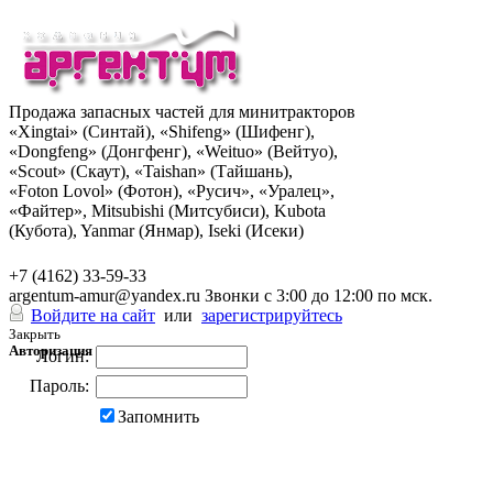
Продажа запасных частей для минитракторов
«Xingtai» (Синтай), «Shifeng» (Шифенг),
«Dongfeng» (Донгфенг), «Weituo» (Вейтуо),
«Scout» (Скаут), «Taishan» (Тайшань),
«Foton Lovol» (Фотон), «Русич», «Уралец»,
«Файтер», Mitsubishi (Митсубиси), Kubota
(Кубота), Yanmar (Янмар), Iseki (Исеки)
+7 (962) 285-49-43
+7 (4162) 33-59-33
argentum-amur@yandex.ru
Звонки с 3:00 до 12:00 по мск.
Войдите на сайт
или
зарегистрируйтесь
Закрыть
Авторизация
Логин:
Пароль:
Запомнить