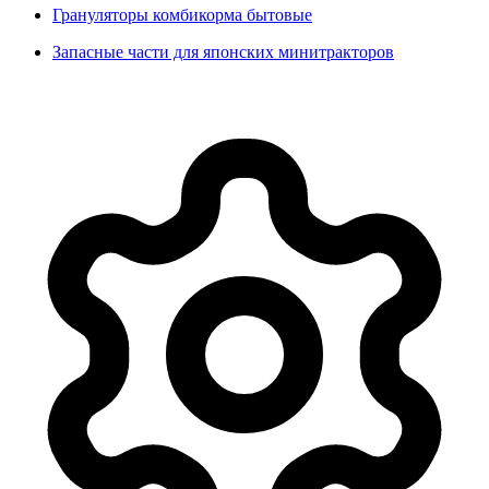
Грануляторы комбикорма бытовые
Запасные части для японских минитракторов