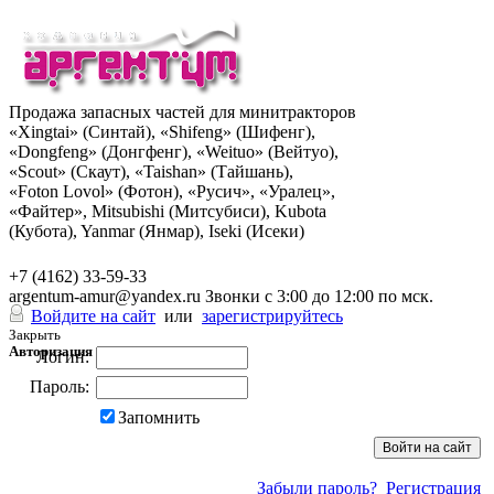
Продажа запасных частей для минитракторов
«Xingtai» (Синтай), «Shifeng» (Шифенг),
«Dongfeng» (Донгфенг), «Weituo» (Вейтуо),
«Scout» (Скаут), «Taishan» (Тайшань),
«Foton Lovol» (Фотон), «Русич», «Уралец»,
«Файтер», Mitsubishi (Митсубиси), Kubota
(Кубота), Yanmar (Янмар), Iseki (Исеки)
+7 (962) 285-49-43
+7 (4162) 33-59-33
argentum-amur@yandex.ru
Звонки с 3:00 до 12:00 по мск.
Войдите на сайт
или
зарегистрируйтесь
Закрыть
Авторизация
Логин:
Пароль:
Запомнить
Забыли пароль?
Регистрация