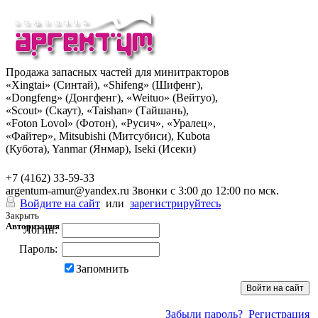
Продажа запасных частей для минитракторов
«Xingtai» (Синтай), «Shifeng» (Шифенг),
«Dongfeng» (Донгфенг), «Weituo» (Вейтуо),
«Scout» (Скаут), «Taishan» (Тайшань),
«Foton Lovol» (Фотон), «Русич», «Уралец»,
«Файтер», Mitsubishi (Митсубиси), Kubota
(Кубота), Yanmar (Янмар), Iseki (Исеки)
+7 (962) 285-49-43
+7 (4162) 33-59-33
argentum-amur@yandex.ru
Звонки с 3:00 до 12:00 по мск.
Войдите на сайт
или
зарегистрируйтесь
Закрыть
Авторизация
Логин:
Пароль:
Запомнить
Забыли пароль?
Регистрация