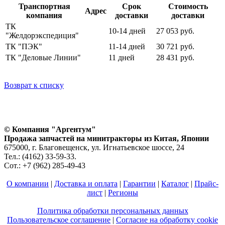
Транспортная
Срок
Стоимость
Адрес
компания
доставки
доставки
ТК
10-14 дней
27 053 руб.
"Желдорэкспедиция"
ТК "ПЭК"
11-14 дней
30 721 руб.
ТК "Деловые Линии"
11 дней
28 431 руб.
Возврат к списку
© Компания "Аргентум"
Продажа запчастей на минитракторы из Китая, Японии
675000, г. Благовещенск, ул. Игнатьевское шоссе, 24
Тел.: (4162) 33-59-33.
Сот.: +7 (962) 285-49-43
О компании
|
Доставка и оплата
|
Гарантии
|
Каталог
|
Прайс-
лист
|
Регионы
Политика обработки персональных данных
Пользовательское соглашение
|
Согласие на обработку cookie