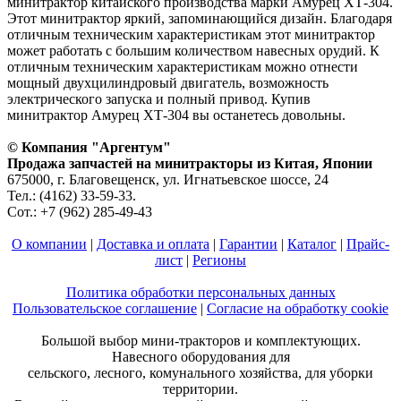
минитрактор китайского производства марки Амурец ХТ-304.
Этот минитрактор яркий, запоминающийся дизайн. Благодаря
отличным техническим характеристикам этот минитрактор
может работать с большим количеством навесных орудий. К
отличным техническим характеристикам можно отнести
мощный двухцилиндровый двигатель, возможность
электрического запуска и полный привод. Купив
минитрактор Амурец ХТ-304 вы останетесь довольны.
© Компания "Аргентум"
Продажа запчастей на минитракторы из Китая, Японии
675000, г. Благовещенск, ул. Игнатьевское шоссе, 24
Тел.: (4162) 33-59-33.
Сот.: +7 (962) 285-49-43
О компании
|
Доставка и оплата
|
Гарантии
|
Каталог
|
Прайс-
лист
|
Регионы
Политика обработки персональных данных
Пользовательское соглашение
|
Согласие на обработку cookie
Большой выбор мини-тракторов и комплектующих.
Навесного оборудования для
сельского, лесного, комунального хозяйства, для уборки
территории.