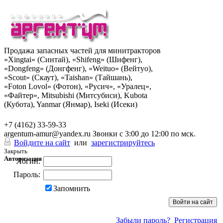
Продажа запасных частей для минитракторов
«Xingtai» (Синтай), «Shifeng» (Шифенг),
«Dongfeng» (Донгфенг), «Weituo» (Вейтуо),
«Scout» (Скаут), «Taishan» (Тайшань),
«Foton Lovol» (Фотон), «Русич», «Уралец»,
«Файтер», Mitsubishi (Митсубиси), Kubota
(Кубота), Yanmar (Янмар), Iseki (Исеки)
+7 (962) 285-49-43
+7 (4162) 33-59-33
argentum-amur@yandex.ru
Звонки с 3:00 до 12:00 по мск.
Войдите на сайт
или
зарегистрируйтесь
Закрыть
Авторизация
Логин:
Пароль:
Запомнить
Забыли пароль?
Регистрация