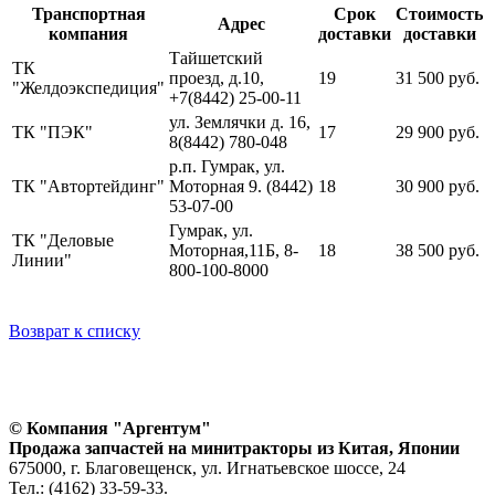
Транспортная
Срок
Стоимость
Адрес
компания
доставки
доставки
Тайшетский
ТК
проезд, д.10,
19
31 500 руб.
"Желдоэкспедиция"
+7(8442) 25-00-11
ул. Землячки д. 16,
ТК "ПЭК"
17
29 900 руб.
8(8442) 780-048
р.п. Гумрак, ул.
ТК "Автортейдинг"
Моторная 9. (8442)
18
30 900 руб.
53-07-00
Гумрак, ул.
ТК "Деловые
Моторная,11Б, 8-
18
38 500 руб.
Линии"
800-100-8000
Возврат к списку
© Компания "Аргентум"
Продажа запчастей на минитракторы из Китая, Японии
675000, г. Благовещенск, ул. Игнатьевское шоссе, 24
Тел.: (4162) 33-59-33.