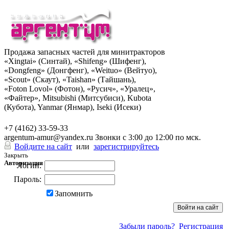
Продажа запасных частей для минитракторов
«Xingtai» (Синтай), «Shifeng» (Шифенг),
«Dongfeng» (Донгфенг), «Weituo» (Вейтуо),
«Scout» (Скаут), «Taishan» (Тайшань),
«Foton Lovol» (Фотон), «Русич», «Уралец»,
«Файтер», Mitsubishi (Митсубиси), Kubota
(Кубота), Yanmar (Янмар), Iseki (Исеки)
+7 (962) 285-49-43
+7 (4162) 33-59-33
argentum-amur@yandex.ru
Звонки с 3:00 до 12:00 по мск.
Войдите на сайт
или
зарегистрируйтесь
Закрыть
Авторизация
Логин:
Пароль:
Запомнить
Забыли пароль?
Регистрация