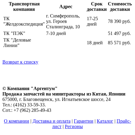
Транспортная
Срок
Стоимость
Адрес
компания
доставки
доставки
г. Симферополь,
ТК
17-25
ул. Героев
78 390 руб.
"Желдоэкспедиция"
дней
Сталинграда, 10
ТК "ПЭК"
7-10 дней
51 497 руб.
ТК "Деловые
18 дней
85 571 руб.
Линии"
Возврат к списку
© Компания "Аргентум"
Продажа запчастей на минитракторы из Китая, Японии
675000, г. Благовещенск, ул. Игнатьевское шоссе, 24
Тел.: (4162) 33-59-33.
Сот.: +7 (962) 285-49-43
О компании
|
Доставка и оплата
|
Гарантии
|
Каталог
|
Прайс-
лист
|
Регионы