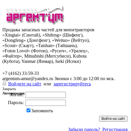
Продажа запасных частей для минитракторов
«Xingtai» (Синтай), «Shifeng» (Шифенг),
«Dongfeng» (Донгфенг), «Weituo» (Вейтуо),
«Scout» (Скаут), «Taishan» (Тайшань),
«Foton Lovol» (Фотон), «Русич», «Уралец»,
«Файтер», Mitsubishi (Митсубиси), Kubota
(Кубота), Yanmar (Янмар), Iseki (Исеки)
+7 (962) 285-49-43
+7 (4162) 33-59-33
argentum-amur@yandex.ru
Звонки с 3:00 до 12:00 по мск.
Войдите на сайт
или
зарегистрируйтесь
Закрыть
Авторизация
Логин:
Пароль:
Запомнить
Забыли пароль?
Регистрация