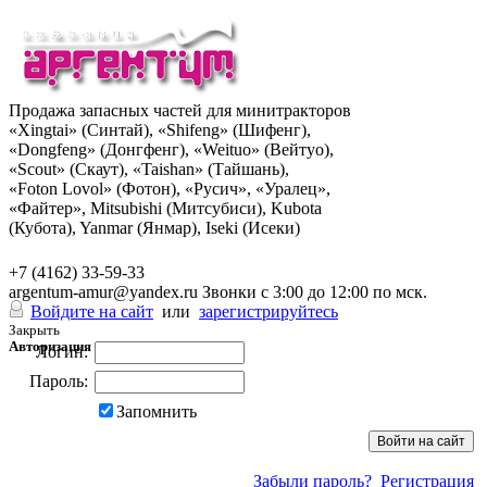
Продажа запасных частей для минитракторов
«Xingtai» (Синтай), «Shifeng» (Шифенг),
«Dongfeng» (Донгфенг), «Weituo» (Вейтуо),
«Scout» (Скаут), «Taishan» (Тайшань),
«Foton Lovol» (Фотон), «Русич», «Уралец»,
«Файтер», Mitsubishi (Митсубиси), Kubota
(Кубота), Yanmar (Янмар), Iseki (Исеки)
+7 (962) 285-49-43
+7 (4162) 33-59-33
argentum-amur@yandex.ru
Звонки с 3:00 до 12:00 по мск.
Войдите на сайт
или
зарегистрируйтесь
Закрыть
Авторизация
Логин:
Пароль:
Запомнить
Забыли пароль?
Регистрация