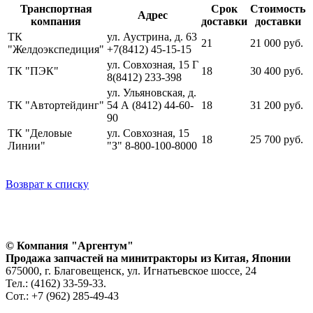
Транспортная
Срок
Стоимость
Адрес
компания
доставки
доставки
ТК
ул. Аустрина, д. 63
21
21 000 руб.
"Желдоэкспедиция"
+7(8412) 45-15-15
ул. Совхозная, 15 Г
ТК "ПЭК"
18
30 400 руб.
8(8412) 233-398
ул. Ульяновская, д.
ТК "Автортейдинг"
54 А (8412) 44-60-
18
31 200 руб.
90
ТК "Деловые
ул. Совхозная, 15
18
25 700 руб.
Линии"
"З" 8-800-100-8000
Возврат к списку
© Компания "Аргентум"
Продажа запчастей на минитракторы из Китая, Японии
675000, г. Благовещенск, ул. Игнатьевское шоссе, 24
Тел.: (4162) 33-59-33.
Сот.: +7 (962) 285-49-43