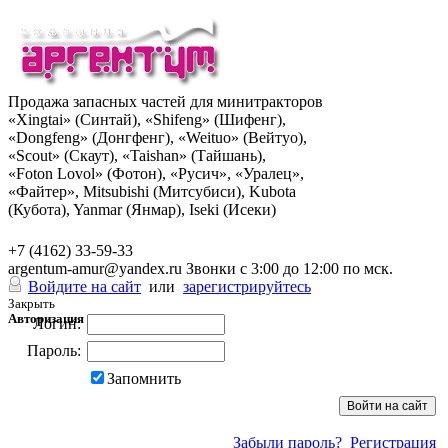
Продажа запасных частей для минитракторов
«Xingtai» (Синтай), «Shifeng» (Шифенг),
«Dongfeng» (Донгфенг), «Weituo» (Вейтуо),
«Scout» (Скаут), «Taishan» (Тайшань),
«Foton Lovol» (Фотон), «Русич», «Уралец»,
«Файтер», Mitsubishi (Митсубиси), Kubota
(Кубота), Yanmar (Янмар), Iseki (Исеки)
+7 (962) 285-49-43
+7 (4162) 33-59-33
argentum-amur@yandex.ru
Звонки с 3:00 до 12:00 по мск.
Войдите на сайт
или
зарегистрируйтесь
Закрыть
Авторизация
Логин:
Пароль:
Запомнить
Забыли пароль?
Регистрация