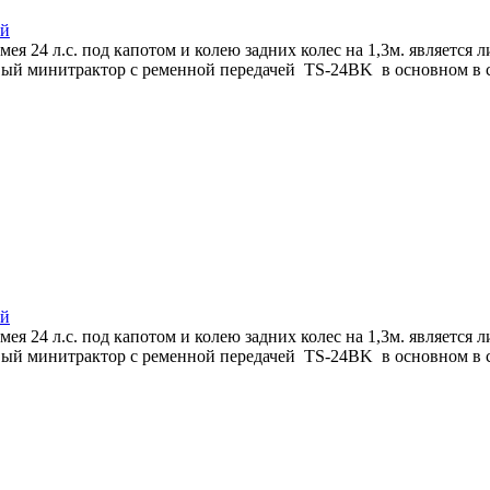
ей
 24 л.с. под капотом и колею задних колес на 1,3м. является
ый минитрактор с ременной передачей TS-24BK в основном в сел
ей
 24 л.с. под капотом и колею задних колес на 1,3м. является
ый минитрактор с ременной передачей TS-24BK в основном в сел