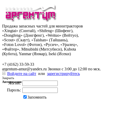
Продажа запасных частей для минитракторов
«Xingtai» (Синтай), «Shifeng» (Шифенг),
«Dongfeng» (Донгфенг), «Weituo» (Вейтуо),
«Scout» (Скаут), «Taishan» (Тайшань),
«Foton Lovol» (Фотон), «Русич», «Уралец»,
«Файтер», Mitsubishi (Митсубиси), Kubota
(Кубота), Yanmar (Янмар), Iseki (Исеки)
+7 (962) 285-49-43
+7 (4162) 33-59-33
argentum-amur@yandex.ru
Звонки с 3:00 до 12:00 по мск.
Войдите на сайт
или
зарегистрируйтесь
Закрыть
Авторизация
Логин:
Пароль:
Запомнить