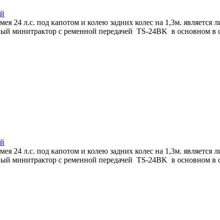
ей
 24 л.с. под капотом и колею задних колес на 1,3м. является
ый минитрактор с ременной передачей TS-24BK в основном в сел
ей
 24 л.с. под капотом и колею задних колес на 1,3м. является
ый минитрактор с ременной передачей TS-24BK в основном в сел