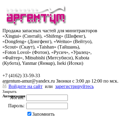
Продажа запасных частей для минитракторов
«Xingtai» (Синтай), «Shifeng» (Шифенг),
«Dongfeng» (Донгфенг), «Weituo» (Вейтуо),
«Scout» (Скаут), «Taishan» (Тайшань),
«Foton Lovol» (Фотон), «Русич», «Уралец»,
«Файтер», Mitsubishi (Митсубиси), Kubota
(Кубота), Yanmar (Янмар), Iseki (Исеки)
+7 (962) 285-49-43
+7 (4162) 33-59-33
argentum-amur@yandex.ru
Звонки с 3:00 до 12:00 по мск.
Войдите на сайт
или
зарегистрируйтесь
Закрыть
Авторизация
Логин:
Пароль:
Запомнить