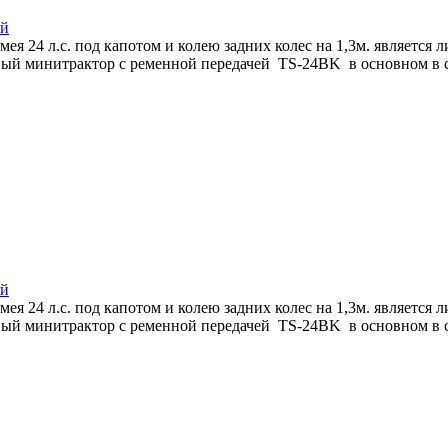
ей
 24 л.с. под капотом и колею задних колес на 1,3м. является
ый минитрактор с ременной передачей TS-24BK в основном в сел
ей
 24 л.с. под капотом и колею задних колес на 1,3м. является
ый минитрактор с ременной передачей TS-24BK в основном в сел