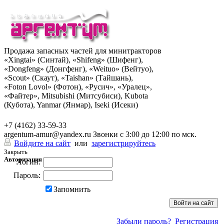
Продажа запасных частей для минитракторов
«Xingtai» (Синтай), «Shifeng» (Шифенг),
«Dongfeng» (Донгфенг), «Weituo» (Вейтуо),
«Scout» (Скаут), «Taishan» (Тайшань),
«Foton Lovol» (Фотон), «Русич», «Уралец»,
«Файтер», Mitsubishi (Митсубиси), Kubota
(Кубота), Yanmar (Янмар), Iseki (Исеки)
+7 (962) 285-49-43
+7 (4162) 33-59-33
argentum-amur@yandex.ru
Звонки с 3:00 до 12:00 по мск.
Войдите на сайт
или
зарегистрируйтесь
Закрыть
Авторизация
Логин:
Пароль:
Запомнить
Забыли пароль?
Регистрация