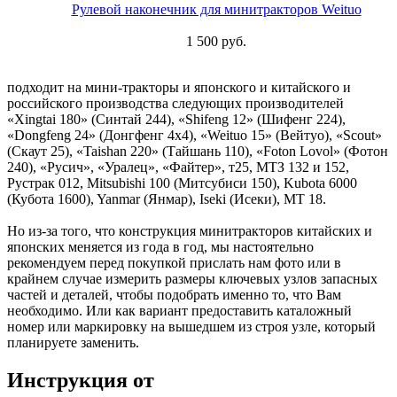
Рулевой наконечник для минитракторов Weituo
1 500 руб.
подходит на мини-тракторы и японского и китайского и
российского производства следующих производителей
«Xingtai 180» (Синтай 244), «Shifeng 12» (Шифенг 224),
«Dongfeng 24» (Донгфенг 4х4), «Weituo 15» (Вейтуо), «Scout»
(Скаут 25), «Taishan 220» (Тайшань 110), «Foton Lovol» (Фотон
240), «Русич», «Уралец», «Файтер», т25, МТЗ 132 и 152,
Рустрак 012, Mitsubishi 100 (Митсубиси 150), Kubota 6000
(Кубота 1600), Yanmar (Янмар), Iseki (Исеки), МТ 18.
Но из-за того, что конструкция минитракторов китайских и
японских меняется из года в год, мы настоятельно
рекомендуем перед покупкой прислать нам фото или в
крайнем случае измерить размеры ключевых узлов запасных
частей и деталей, чтобы подобрать именно то, что Вам
необходимо. Или как вариант предоставить каталожный
номер или маркировку на вышедшем из строя узле, который
планируете заменить.
Инструкция от