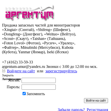
Продажа запасных частей для минитракторов
«Xingtai» (Синтай), «Shifeng» (Шифенг),
«Dongfeng» (Донгфенг), «Weituo» (Вейтуо),
«Scout» (Скаут), «Taishan» (Тайшань),
«Foton Lovol» (Фотон), «Русич», «Уралец»,
«Файтер», Mitsubishi (Митсубиси), Kubota
(Кубота), Yanmar (Янмар), Iseki (Исеки)
+7 (962) 285-49-43
+7 (4162) 33-59-33
argentum-amur@yandex.ru
Звонки с 3:00 до 12:00 по мск.
Войдите на сайт
или
зарегистрируйтесь
Закрыть
Авторизация
Логин:
Пароль:
Запомнить
Забыли пароль?
Регистрация