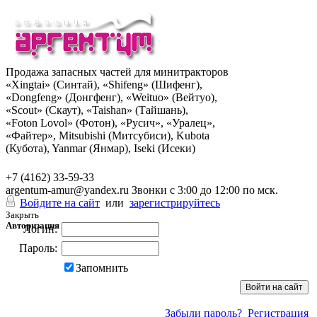
Продажа запасных частей для минитракторов
«Xingtai» (Синтай), «Shifeng» (Шифенг),
«Dongfeng» (Донгфенг), «Weituo» (Вейтуо),
«Scout» (Скаут), «Taishan» (Тайшань),
«Foton Lovol» (Фотон), «Русич», «Уралец»,
«Файтер», Mitsubishi (Митсубиси), Kubota
(Кубота), Yanmar (Янмар), Iseki (Исеки)
+7 (962) 285-49-43
+7 (4162) 33-59-33
argentum-amur@yandex.ru
Звонки с 3:00 до 12:00 по мск.
Войдите на сайт
или
зарегистрируйтесь
Закрыть
Авторизация
Логин:
Пароль:
Запомнить
Забыли пароль?
Регистрация