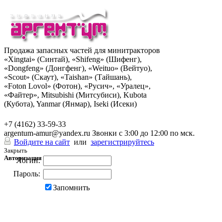
Продажа запасных частей для минитракторов
«Xingtai» (Синтай), «Shifeng» (Шифенг),
«Dongfeng» (Донгфенг), «Weituo» (Вейтуо),
«Scout» (Скаут), «Taishan» (Тайшань),
«Foton Lovol» (Фотон), «Русич», «Уралец»,
«Файтер», Mitsubishi (Митсубиси), Kubota
(Кубота), Yanmar (Янмар), Iseki (Исеки)
+7 (962) 285-49-43
+7 (4162) 33-59-33
argentum-amur@yandex.ru
Звонки с 3:00 до 12:00 по мск.
Войдите на сайт
или
зарегистрируйтесь
Закрыть
Авторизация
Логин:
Пароль:
Запомнить