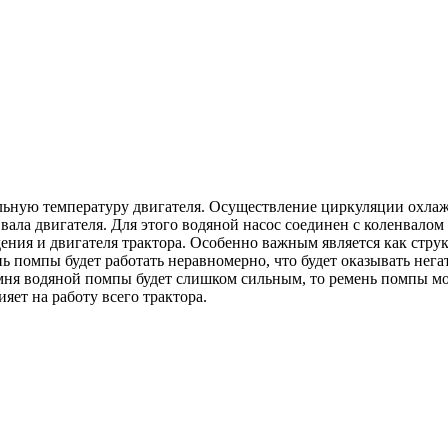
льную температуру двигателя. Осуществление циркуляции охла
 вала двигателя. Для этого водяной насос соединен с коленвало
ния и двигателя трактора. Особенно важным является как струк
 помпы будет работать неравномерно, что будет оказывать нега
мня водяной помпы будет слишком сильным, то ремень помпы мо
яет на работу всего трактора.