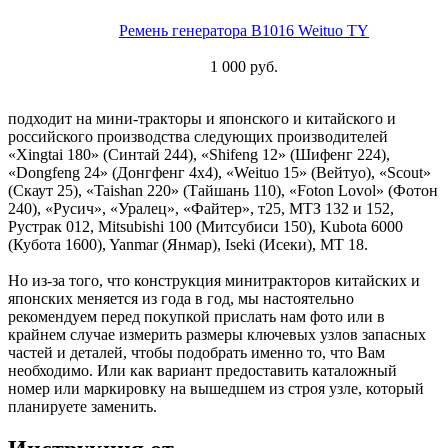
Ремень генератора B1016 Weituo TY
1 000 руб.
подходит на мини-тракторы и японского и китайского и
российского производства следующих производителей
«Xingtai 180» (Синтай 244), «Shifeng 12» (Шифенг 224),
«Dongfeng 24» (Донгфенг 4х4), «Weituo 15» (Вейтуо), «Scout»
(Скаут 25), «Taishan 220» (Тайшань 110), «Foton Lovol» (Фотон
240), «Русич», «Уралец», «Файтер», т25, МТЗ 132 и 152,
Рустрак 012, Mitsubishi 100 (Митсубиси 150), Kubota 6000
(Кубота 1600), Yanmar (Янмар), Iseki (Исеки), МТ 18.
Но из-за того, что конструкция минитракторов китайских и
японских меняется из года в год, мы настоятельно
рекомендуем перед покупкой прислать нам фото или в
крайнем случае измерить размеры ключевых узлов запасных
частей и деталей, чтобы подобрать именно то, что Вам
необходимо. Или как вариант предоставить каталожный
номер или маркировку на вышедшем из строя узле, который
планируете заменить.