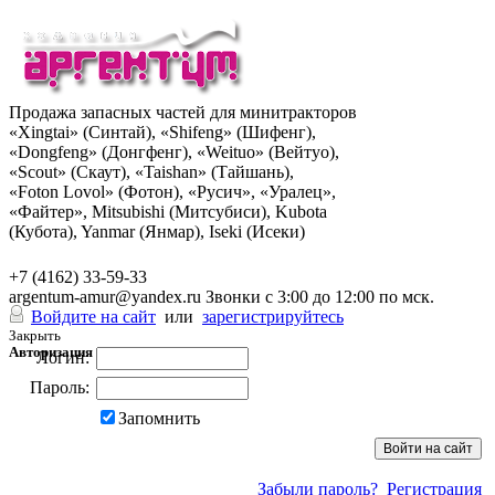
Продажа запасных частей для минитракторов
«Xingtai» (Синтай), «Shifeng» (Шифенг),
«Dongfeng» (Донгфенг), «Weituo» (Вейтуо),
«Scout» (Скаут), «Taishan» (Тайшань),
«Foton Lovol» (Фотон), «Русич», «Уралец»,
«Файтер», Mitsubishi (Митсубиси), Kubota
(Кубота), Yanmar (Янмар), Iseki (Исеки)
+7 (962) 285-49-43
+7 (4162) 33-59-33
argentum-amur@yandex.ru
Звонки с 3:00 до 12:00 по мск.
Войдите на сайт
или
зарегистрируйтесь
Закрыть
Авторизация
Логин:
Пароль:
Запомнить
Забыли пароль?
Регистрация