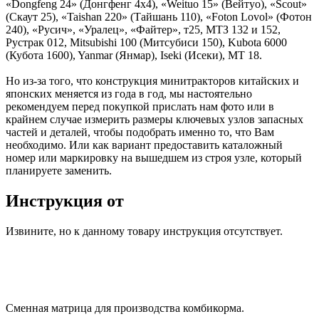
«Dongfeng 24» (Донгфенг 4х4), «Weituo 15» (Вейтуо), «Scout»
(Скаут 25), «Taishan 220» (Тайшань 110), «Foton Lovol» (Фотон
240), «Русич», «Уралец», «Файтер», т25, МТЗ 132 и 152,
Рустрак 012, Mitsubishi 100 (Митсубиси 150), Kubota 6000
(Кубота 1600), Yanmar (Янмар), Iseki (Исеки), МТ 18.
Но из-за того, что конструкция минитракторов китайских и
японских меняется из года в год, мы настоятельно
рекомендуем перед покупкой прислать нам фото или в
крайнем случае измерить размеры ключевых узлов запасных
частей и деталей, чтобы подобрать именно то, что Вам
необходимо. Или как вариант предоставить каталожный
номер или маркировку на вышедшем из строя узле, который
планируете заменить.
Инструкция от
Извините, но к данному товару инструкция отсутствует.
Сменная матрица для производства комбикорма.