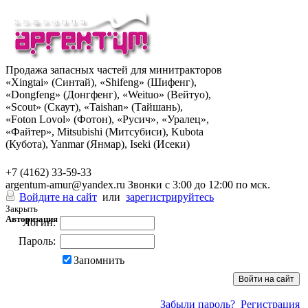
Продажа запасных частей для минитракторов
«Xingtai» (Синтай), «Shifeng» (Шифенг),
«Dongfeng» (Донгфенг), «Weituo» (Вейтуо),
«Scout» (Скаут), «Taishan» (Тайшань),
«Foton Lovol» (Фотон), «Русич», «Уралец»,
«Файтер», Mitsubishi (Митсубиси), Kubota
(Кубота), Yanmar (Янмар), Iseki (Исеки)
+7 (962) 285-49-43
+7 (4162) 33-59-33
argentum-amur@yandex.ru
Звонки с 3:00 до 12:00 по мск.
Войдите на сайт
или
зарегистрируйтесь
Закрыть
Авторизация
Логин:
Пароль:
Запомнить
Забыли пароль?
Регистрация