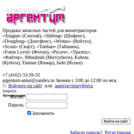
Продажа запасных частей для минитракторов
«Xingtai» (Синтай), «Shifeng» (Шифенг),
«Dongfeng» (Донгфенг), «Weituo» (Вейтуо),
«Scout» (Скаут), «Taishan» (Тайшань),
«Foton Lovol» (Фотон), «Русич», «Уралец»,
«Файтер», Mitsubishi (Митсубиси), Kubota
(Кубота), Yanmar (Янмар), Iseki (Исеки)
+7 (962) 285-49-43
+7 (4162) 33-59-33
argentum-amur@yandex.ru
Звонки с 3:00 до 12:00 по мск.
Войдите на сайт
или
зарегистрируйтесь
Закрыть
Авторизация
Логин:
Пароль:
Запомнить
Забыли пароль?
Регистрация