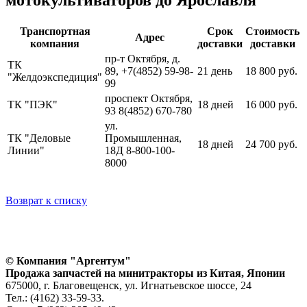
Транспортная
Срок
Стоимость
Адрес
компания
доставки
доставки
пр-т Октября, д.
ТК
89, +7(4852) 59-98-
21 день
18 800 руб.
"Желдоэкспедиция"
99
проспект Октября,
ТК "ПЭК"
18 дней
16 000 руб.
93 8(4852) 670-780
ул.
ТК "Деловые
Промышленная,
18 дней
24 700 руб.
Линии"
18Д 8-800-100-
8000
Возврат к списку
© Компания "Аргентум"
Продажа запчастей на минитракторы из Китая, Японии
675000, г. Благовещенск, ул. Игнатьевское шоссе, 24
Тел.: (4162) 33-59-33.