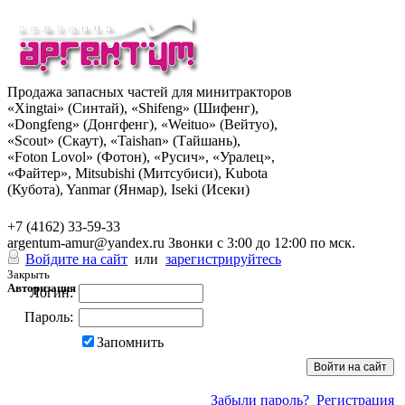
Продажа запасных частей для минитракторов
«Xingtai» (Синтай), «Shifeng» (Шифенг),
«Dongfeng» (Донгфенг), «Weituo» (Вейтуо),
«Scout» (Скаут), «Taishan» (Тайшань),
«Foton Lovol» (Фотон), «Русич», «Уралец»,
«Файтер», Mitsubishi (Митсубиси), Kubota
(Кубота), Yanmar (Янмар), Iseki (Исеки)
+7 (962) 285-49-43
+7 (4162) 33-59-33
argentum-amur@yandex.ru
Звонки с 3:00 до 12:00 по мск.
Войдите на сайт
или
зарегистрируйтесь
Закрыть
Авторизация
Логин:
Пароль:
Запомнить
Забыли пароль?
Регистрация