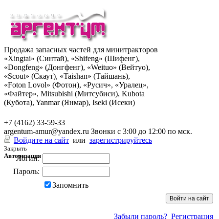
Продажа запасных частей для минитракторов
«Xingtai» (Синтай), «Shifeng» (Шифенг),
«Dongfeng» (Донгфенг), «Weituo» (Вейтуо),
«Scout» (Скаут), «Taishan» (Тайшань),
«Foton Lovol» (Фотон), «Русич», «Уралец»,
«Файтер», Mitsubishi (Митсубиси), Kubota
(Кубота), Yanmar (Янмар), Iseki (Исеки)
+7 (962) 285-49-43
+7 (4162) 33-59-33
argentum-amur@yandex.ru
Звонки с 3:00 до 12:00 по мск.
Войдите на сайт
или
зарегистрируйтесь
Закрыть
Авторизация
Логин:
Пароль:
Запомнить
Забыли пароль?
Регистрация