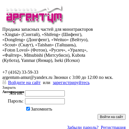
Продажа запасных частей для минитракторов
«Xingtai» (Синтай), «Shifeng» (Шифенг),
«Dongfeng» (Донгфенг), «Weituo» (Вейтуо),
«Scout» (Скаут), «Taishan» (Тайшань),
«Foton Lovol» (Фотон), «Русич», «Уралец»,
«Файтер», Mitsubishi (Митсубиси), Kubota
(Кубота), Yanmar (Янмар), Iseki (Исеки)
+7 (962) 285-49-43
+7 (4162) 33-59-33
argentum-amur@yandex.ru
Звонки с 3:00 до 12:00 по мск.
Войдите на сайт
или
зарегистрируйтесь
Закрыть
Авторизация
Логин:
Пароль:
Запомнить
Забыли пароль?
Регистрация