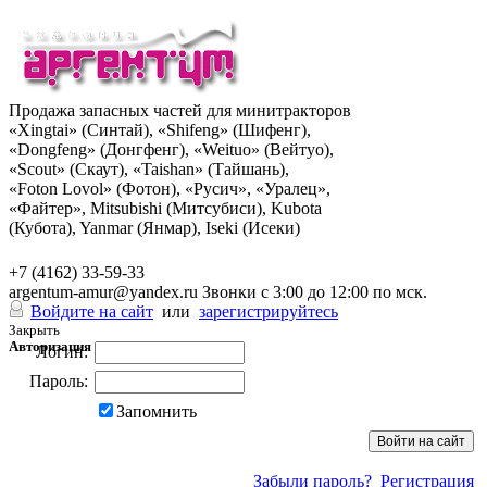
Продажа запасных частей для минитракторов
«Xingtai» (Синтай), «Shifeng» (Шифенг),
«Dongfeng» (Донгфенг), «Weituo» (Вейтуо),
«Scout» (Скаут), «Taishan» (Тайшань),
«Foton Lovol» (Фотон), «Русич», «Уралец»,
«Файтер», Mitsubishi (Митсубиси), Kubota
(Кубота), Yanmar (Янмар), Iseki (Исеки)
+7 (962) 285-49-43
+7 (4162) 33-59-33
argentum-amur@yandex.ru
Звонки с 3:00 до 12:00 по мск.
Войдите на сайт
или
зарегистрируйтесь
Закрыть
Авторизация
Логин:
Пароль:
Запомнить
Забыли пароль?
Регистрация