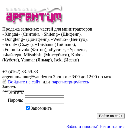
Продажа запасных частей для минитракторов
«Xingtai» (Синтай), «Shifeng» (Шифенг),
«Dongfeng» (Донгфенг), «Weituo» (Вейтуо),
«Scout» (Скаут), «Taishan» (Тайшань),
«Foton Lovol» (Фотон), «Русич», «Уралец»,
«Файтер», Mitsubishi (Митсубиси), Kubota
(Кубота), Yanmar (Янмар), Iseki (Исеки)
+7 (962) 285-49-43
+7 (4162) 33-59-33
argentum-amur@yandex.ru
Звонки с 3:00 до 12:00 по мск.
Войдите на сайт
или
зарегистрируйтесь
Закрыть
Авторизация
Логин:
Пароль:
Запомнить
Забыли пароль?
Регистрация