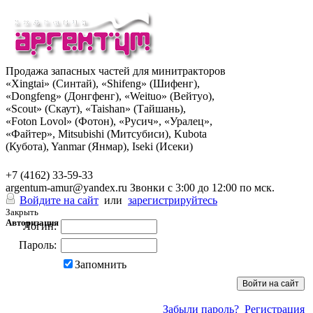
Продажа запасных частей для минитракторов
«Xingtai» (Синтай), «Shifeng» (Шифенг),
«Dongfeng» (Донгфенг), «Weituo» (Вейтуо),
«Scout» (Скаут), «Taishan» (Тайшань),
«Foton Lovol» (Фотон), «Русич», «Уралец»,
«Файтер», Mitsubishi (Митсубиси), Kubota
(Кубота), Yanmar (Янмар), Iseki (Исеки)
+7 (962) 285-49-43
+7 (4162) 33-59-33
argentum-amur@yandex.ru
Звонки с 3:00 до 12:00 по мск.
Войдите на сайт
или
зарегистрируйтесь
Закрыть
Авторизация
Логин:
Пароль:
Запомнить
Забыли пароль?
Регистрация