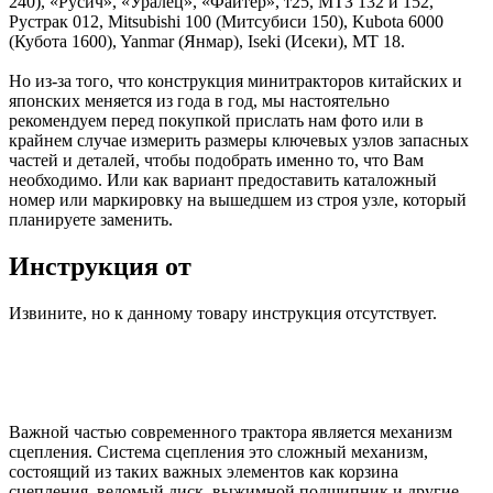
240), «Русич», «Уралец», «Файтер», т25, МТЗ 132 и 152,
Рустрак 012, Mitsubishi 100 (Митсубиси 150), Kubota 6000
(Кубота 1600), Yanmar (Янмар), Iseki (Исеки), МТ 18.
Но из-за того, что конструкция минитракторов китайских и
японских меняется из года в год, мы настоятельно
рекомендуем перед покупкой прислать нам фото или в
крайнем случае измерить размеры ключевых узлов запасных
частей и деталей, чтобы подобрать именно то, что Вам
необходимо. Или как вариант предоставить каталожный
номер или маркировку на вышедшем из строя узле, который
планируете заменить.
Инструкция от
Извините, но к данному товару инструкция отсутствует.
Важной частью современного трактора является механизм
сцепления. Система сцепления это сложный механизм,
состоящий из таких важных элементов как корзина
сцепления, ведомый диск, выжимной подшипник и другие.