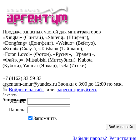
Продажа запасных частей для минитракторов
«Xingtai» (Синтай), «Shifeng» (Шифенг),
«Dongfeng» (Донгфенг), «Weituo» (Вейтуо),
«Scout» (Скаут), «Taishan» (Тайшань),
«Foton Lovol» (Фотон), «Русич», «Уралец»,
«Файтер», Mitsubishi (Митсубиси), Kubota
(Кубота), Yanmar (Янмар), Iseki (Исеки)
+7 (962) 285-49-43
+7 (4162) 33-59-33
argentum-amur@yandex.ru
Звонки с 3:00 до 12:00 по мск.
Войдите на сайт
или
зарегистрируйтесь
Закрыть
Авторизация
Логин:
Пароль:
Запомнить
Забыли пароль?
Регистрация