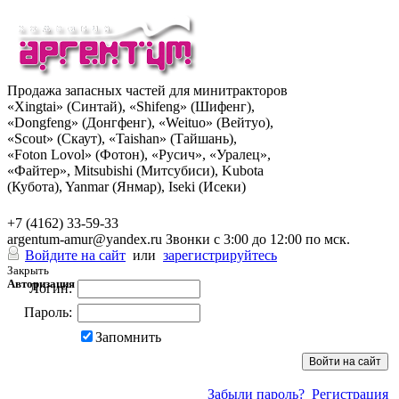
Продажа запасных частей для минитракторов
«Xingtai» (Синтай), «Shifeng» (Шифенг),
«Dongfeng» (Донгфенг), «Weituo» (Вейтуо),
«Scout» (Скаут), «Taishan» (Тайшань),
«Foton Lovol» (Фотон), «Русич», «Уралец»,
«Файтер», Mitsubishi (Митсубиси), Kubota
(Кубота), Yanmar (Янмар), Iseki (Исеки)
+7 (962) 285-49-43
+7 (4162) 33-59-33
argentum-amur@yandex.ru
Звонки с 3:00 до 12:00 по мск.
Войдите на сайт
или
зарегистрируйтесь
Закрыть
Авторизация
Логин:
Пароль:
Запомнить
Забыли пароль?
Регистрация