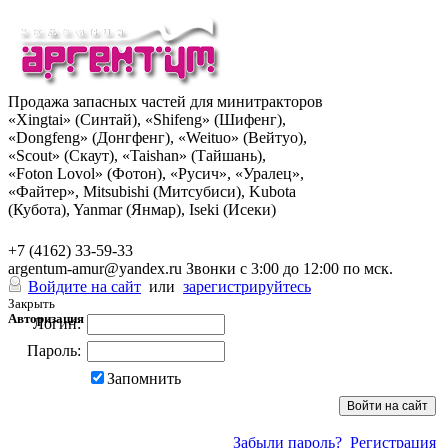
Продажа запасных частей для минитракторов
«Xingtai» (Синтай), «Shifeng» (Шифенг),
«Dongfeng» (Донгфенг), «Weituo» (Вейтуо),
«Scout» (Скаут), «Taishan» (Тайшань),
«Foton Lovol» (Фотон), «Русич», «Уралец»,
«Файтер», Mitsubishi (Митсубиси), Kubota
(Кубота), Yanmar (Янмар), Iseki (Исеки)
+7 (962) 285-49-43
+7 (4162) 33-59-33
argentum-amur@yandex.ru
Звонки с 3:00 до 12:00 по мск.
Войдите на сайт
или
зарегистрируйтесь
Закрыть
Авторизация
Логин:
Пароль:
Запомнить
Забыли пароль?
Регистрация