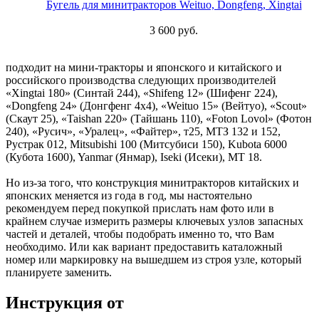
Бугель для минитракторов Weituo, Dongfeng, Xingtai
3 600 руб.
подходит на мини-тракторы и японского и китайского и
российского производства следующих производителей
«Xingtai 180» (Синтай 244), «Shifeng 12» (Шифенг 224),
«Dongfeng 24» (Донгфенг 4х4), «Weituo 15» (Вейтуо), «Scout»
(Скаут 25), «Taishan 220» (Тайшань 110), «Foton Lovol» (Фотон
240), «Русич», «Уралец», «Файтер», т25, МТЗ 132 и 152,
Рустрак 012, Mitsubishi 100 (Митсубиси 150), Kubota 6000
(Кубота 1600), Yanmar (Янмар), Iseki (Исеки), МТ 18.
Но из-за того, что конструкция минитракторов китайских и
японских меняется из года в год, мы настоятельно
рекомендуем перед покупкой прислать нам фото или в
крайнем случае измерить размеры ключевых узлов запасных
частей и деталей, чтобы подобрать именно то, что Вам
необходимо. Или как вариант предоставить каталожный
номер или маркировку на вышедшем из строя узле, который
планируете заменить.
Инструкция от