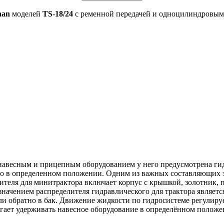
han
моделей
TS-18/24
с ременной передачей и одноцилиндровым
 навесным и прицепным оборудованием у него предусмотрена гид
его в определенном положении. Одним из важных составляющих э
ителя для минитрактора включает корпус с крышкой, золотник, 
начением распределителя гидравлического для трактора являетс
ли обратно в бак. Движение жидкости по гидросистеме регулиру
огает удерживать навесное оборудование в определённом положе