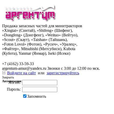
Продажа запасных частей для минитракторов
«Xingtai» (Синтай), «Shifeng» (Шифенг),
«Dongfeng» (Донгфенг), «Weituo» (Вейтуо),
«Scout» (Скаут), «Taishan» (Тайшань),
«Foton Lovol» (Фотон), «Русич», «Уралец»,
«Файтер», Mitsubishi (Митсубиси), Kubota
(Кубота), Yanmar (Янмар), Iseki (Исеки)
+7 (962) 285-49-43
+7 (4162) 33-59-33
argentum-amur@yandex.ru
Звонки с 3:00 до 12:00 по мск.
Войдите на сайт
или
зарегистрируйтесь
Закрыть
Авторизация
Логин:
Пароль:
Запомнить